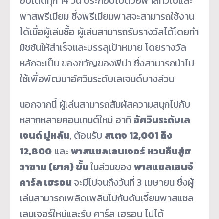
อัปเดตทุก 14 วัน ประกอบไปด้วยพาสทั่วไปและ
พาสพรีเมียม ซึ่งพรีเมียมพาสจะสามารถใช้งาน
ได้เมื่อผู้เล่นซื้อ ผู้เล่นสามารถรับรางวัลได้โดยทำ
มิชชันให้สำเร็จและบรรลุเป้าหมาย โดยรางวัล
หลักจะเป็น ของขวัญของพีน่า ซึ่งสามารถนำไป
ใช้เพื่อพัฒนาอัศวินระดับเลเจนด์บางส่วน
นอกจากนี้ ผู้เล่นสามารถสัมผัสความสนุกไปกับ
หลากหลายคอนเทนต์ใหม่ อาทิ
อัศวินระดับเล
เจนด์ มู่หลัน
, ต้อนรับ
สเตจ 12,001 ถึง
12,800
และ
พาสแชลเลนเจอร์ หวนคืนสู่ฮ
วาซาน (ยาก) ขั้น
ในส่วนของ
พาสแชลเลนจ์
คาร์ล เฮรอน
จะมีไปจนถึงวันที่ 3 เมษายน ซึ่งผู้
เล่นสามารถเพลิดเพลินไปกับดันเจี้ยนพาสแชล
เลนเจอร์ใหม่และรับ คาร์ล เฮรอน ไปได้