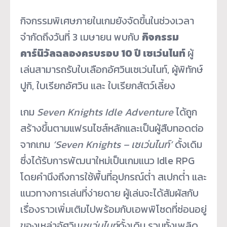
กิจกรรมพิเศษภายในเกมยังจัดขึ้นในช่วงเวลา
จำกัดถึงวันที่ 3 เมษายน พบกับ
กิจกรรม
คาร์นิวัลฉลองครบรอบ 10 ปี เซเว่นไนท์
ผู้
เล่นสามารถรับใบเลือกอัศวินเซเว่นไนท์, ผู้พิทักษ์
ปูกิ, ใบเรียกอัศวิน และ ใบเรียกสัตว์เลี้ยง
เกม
Seven Knights Idle Adventure
ได้ถูก
สร้างขึ้นตามแฟรนไชส์หลักและเป็นผู้สืบทอดต่อ
จากเกม
‘Seven Knights – เซเว่นไนท์’
ดั้งเดิม
ซึ่งได้รับการพัฒนาใหม่เป็นเกมแนว Idle RPG
โดยคำนึงถึงการใช้พื้นที่อุปกรณ์ต่ำ สเปกต่ำ และ
แนวทางการเล่นที่ง่ายดาย ผู้เล่นจะได้สัมผัสกับ
เรื่องราวเพิ่มเติมไปพร้อมกับเอพพิโซดที่ซ่อนอยู่
ของเหล่าอัศวิน
เซเว่นไนท์
ดั้งเดิม รวมทั้งเพลิด