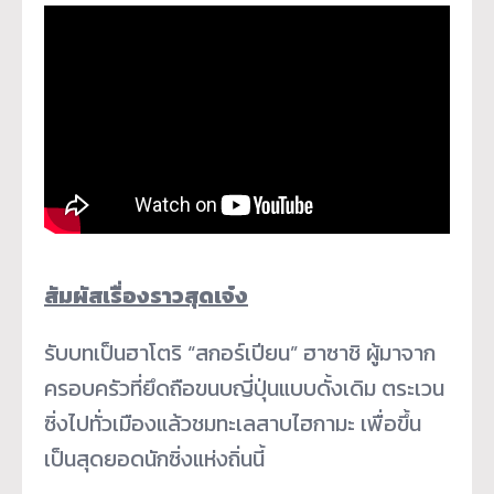
สัมผัสเรื่องราวสุดเจ๋ง
รับบทเป็นฮาโตริ “สกอร์เปียน” ฮาซาชิ ผู้มาจาก
ครอบครัวที่ยึดถือขนบญี่ปุ่นแบบดั้งเดิม ตระเวน
ซิ่งไปทั่วเมืองแล้วชมทะเลสาบไฮกามะ เพื่อขึ้น
เป็นสุดยอดนักซิ่งแห่งถิ่นนี้