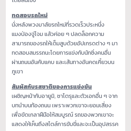
ทดสอบรถใหม่
นั่งหลังพวงมาลัยรถใหม่ที่รวดเร็วประหนึ่ง
แมงป่องจู่โจม แล้วค่อย ๆ ปลดล็อกความ
สามารถของรถให้เต็มสูบด้วยอัปเกรดต่าง ๆ มา
ทดสอบสมรรถนะโดยการแข่งกับนักซิ่งคนอื่น
ผ่านถนนอันคับแคบ และเส้นทางอันคดเคี้ยวบน
ภูเขา
สัมผัสกับรสชาติของการแข่งขัน
เผชิญหน้ากับอายูมิ, ซาโตรุและตัวเอกอื่น ๆ จาก
บทนำบนท้องถนน เพราะพวกเขาจะยอมเสี่ยง
เพื่อขัดเกลาฝีมือให้สมบูรณ์ รถของพวกเขาจะ
แสดงให้เห็นถึงสไตล์การขับขี่และจะเป็นอุปสรรค