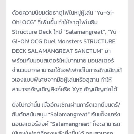
ด้วยความนิยมต่อธาตุไฟในหมู่ผู้
เล่น “Yu-Gi-
Oh! OCG” ที่เพิ่มขึ้น ทำให้ธาตุไฟในธีม
Structure Deck ใหม่ “Salamangreat”, “Yu-
Gi-Oh! OCG Duel Monsters STRUCTURE
DECK SALAMANGREAT SANCTUM” มา
พร้อมกับมอนสเตอร์ใหม่มากมาย มอนสเตอร์
จำนวนมากสามารถใช้
เอฟเฟกต์ในการอัญเชิญตั
วเองแบบพิเศษจากมือผู้เล่นหรื
อสุสาน ทำให้
สามารถอัญเชิญลิงก์หรือ Xyz อัญเชิญต่อได้
ยิ่งไปกว่านั้น เมื่ออัญเชิญผ่านการ์ดเวทย์
มนตร์/
กับดักสนับสนุน “Salamangreat” อันแข็งแกร่ง
มอนสเตอร์ลิงค์ “Salamangreat” ก็จะสามารถ
ใช้เอฟเฟกต์ที่ทรงพลั
งยิ่งขึ้นได้ คุณสามารถ