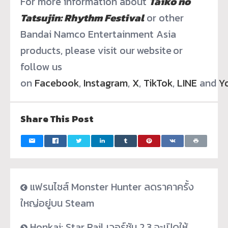
For more information about
Taiko no
Tatsujin: Rhythm Festival
or other
Bandai Namco Entertainment Asia
products, please visit our website or
follow us
on
Facebook
,
Instagram
,
X
,
TikTok
,
LINE
and
Y
Share This Post
แฟรนไชส์ Monster Hunter ลดราคาครั้ง
ใหญ่อยู่บน Steam
Honkai: Star Rail เวอร์ชัน 2.3 จะเปิดให้