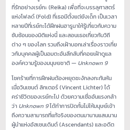
ที่รักอย่างเรย์กะ (Reika) เพื่อที่จะบรรลุศาสตร์
แห่งโฟลด์ (Fold) ที่เธอมีตั้งแต่ยังเด็ก เป็นเวลา
หลายปีที่เรย์กะได้ฝึ
กฝนฮารูนาให้รู้เกี่ยวกับความ
ซั
บซ้อนของมิติแห่งนี้ และสอนเธอเกี่ยวกับวิถี
ต่าง ๆ ของโลก รวมถึงเฝ้าบอกเล่าเรื่องราวเกี่
ย
วกับบุคคลผู้เป็นอมตะอันลึกลั
บที่คอยเฝ้าดูแล
องค์ความรู้
ของมนุษยชาติ —
Unknown 9
โชคร้ายที่การฝึกฝนต้องหยุดชะงั
กลงกะทันหัน
เมื่อวินเซนต์ ลิกเตอร์ (Vincent Lichter) ได้
คร่าชีวิตของเรย์กะไป ด้วยความเชื่ออันแรงกล้า
ว่า
Unknown 9
ได้ทำการปิดกั้นไม่ให้มนุษย์เข้
า
ถึงความสามารถที่แท้จริ
งของตนมานานแสนนาน
ผู้นำแห่งอัสเซนเดินต์ (Ascendants) และอดีต