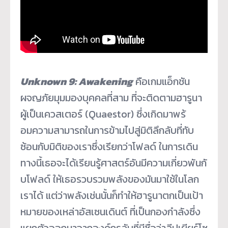
Unknown 9: Awakening
คือเกมแอ็กชัน
ผจญภัยมุมมองบุ
คคลที่สาม ที่จะติดตามฮารูนา
ผู้เป็นเควสเตอร์ (Quaestor) ซึ่งเกิดมาพร้
อมความสามารถในการข้ามไปสู่มิติ
ลึกลับที่ทับ
ซ้อนกับมิติ
ของเราซึ่งเรียกว่าโฟลด์ ในการเดิน
ทางนี้เธอจะได้เรียนรู้
ศาสตร์อันมีความเกี่ยวพันกั
บโฟลด์ ให้เธอรวบรวมพลังของมันมาใช้
ในโลก
เราได้ แต่ว่าพลังเช่นนั้นก็ทำให้ฮารู
นาตกเป็นเป้า
หมายของเหล่าอั
สเซนเดินต์ ที่เป็นกองกำลังซึ่ง
แยกตั
วออกมาจากองค์กรลับที่มีชื่อว่
าลีปเยียร์โซ