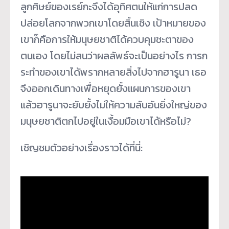
ลูกศิษย์ของเรย์กะจึงได้
อุทิศตนให้แก่การปลด
ปล่
อยโลกจากพวกเขาโดยสิ้นเชิง เป้าหมายของ
เขาก็คือการให้มนุ
ษยชาติได้ควบคุมชะตาของ
ตนเอง โดยไม่สนว่าผลลัพธ์จะเป็นอย่
างไร การก
ระทำของเขาได้พรากหลายสิ่
งไปจากฮารูนา เธอ
จึงออกเดินทางเพื่อหยุดยั้
งแผนการของเขา
แล้วฮารูนาจะยับยั้งไม่ให้
ความลับอันยิ่งใหญ่ของ
มนุษยชาติ
ตกไปอยู่ในเงื้อมมือเขาได้หรื
อไม่?
เชิญชมตัวอย่างเรื่องราวได้ที่
นี่: