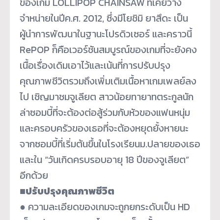
ของเกม LOLLIPOP CHAINSAW ที่เคยวาง
จำหน่ายในปีค.ศ. 2012, ซึ่งมีโยชิมิ ยาสึดะ เป็น
ผู้นำการพัฒนาในฐานะโปรดิ
วเซอร์ และคราวนี้
RePOP ก็คือเวอร์ชันสมบูรณ์ของเกมที่
จะยังคง
เนื้อเรื่องเดิมเอาไว้
และเน้นที่การปรับปรุง
คุณภาพชี
วิตรวมถึงเพิ่มเติมเนื้
อหาเกมเพลย์ลง
ไป เชิญมาชมจูเลียต สาวน้อยทายาทตระกูลนัก
ล่าซอมบี้
ที่จะต้องต่อสู้ร่วมกับหั
วของแฟนหนุ่ม
และครอบครัวของเธอที่จะต้องหยุ
ดยั้งหายนะ
จากซอมบี้ที่เริ่มต้
นขึ้นในโรงเรียนม.ปลายของเธอ
และใน “วันเกิดครบรอบอายุ 18 ปีของจูเลียต”
อีกด้วย
■ปรับปรุงคุณภาพชีวิต
● ความละเอียดของเกมจะถูกยกระดั
บเป็น HD