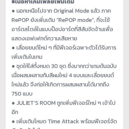
■เนื้อหาเกมเพลย์เพิ่มเติม
● นอกเหนือไปจาก Original Mode แล้ว ภาค
RePOP ยังเพิ่มเติม “RePOP mode”, ที่จะใช้
อาร์ตสไตล์ในแบบป็
อปอาร์ตที่สีสันจัดจ้านเพื่
อ
แสดงเอฟเฟกต์ความเสียหาย
● เลื่อยยนต์ใหม่ ๆ ที่มีฟีเจอร์เฉพาะตัวได้รั
บการ
เพิ่มเติมในเกม
● ชุดให้ใส่ทั้งหมด 30 ชุด ซึ่งมากกว่าเกมต้นฉบับ
เมื่อผสมผสานกับสีผมใหม่ 4 แบบและเลื่อยยนต์
ใหม่แล้ว จึงก่อให้เกิดการผสมผสานได้
มากถึง
750 แบบ
● JULIET’S ROOM ถูกเพิ่มฟีเจอร์ใหม่ ๆ เข้าไป
อีก
● เพิ่มเติมโหมด Time Attack พร้อมฟีเจอร์จัด