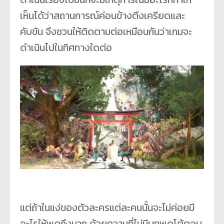
เห็นได้ว่าสถานการณ์ค่อนข้างตึงเครียดและ
คับขัน จึงชวนให้ติดตามต่อเหมือนกันว่าเกมจะ
ดำเนินไปในทิศทางใดต่อ
แต่ถ้าในแง่ของตัวละครแต่ละคนนั้นจะไม่ค่อยมี
อะไรให้พูดถึงมาก ด้วยความที่ไม่มีบทพูดโต้ตอบ