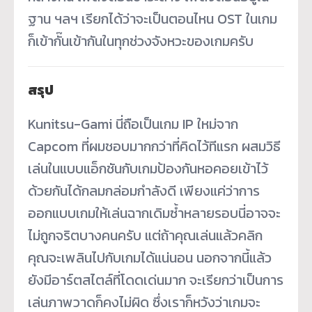
ฐาน ฯลฯ เรียกได้ว่าจะเป็นตอนไหน OST ในเกม
ก็เข้ากั๊นเข้ากันในทุกช่วงจังหวะของเกมครับ
สรุป
Kunitsu-Gami นี่ถือเป็นเกม IP ใหม่จาก
Capcom ที่ผมชอบมากกว่าที่คิดไว้ทีแรก ผสมวิธี
เล่นในแบบแอ็กชันกับเกมป้องกันหอคอยเข้าไว้
ด้วยกันได้กลมกล่อมกำลังดี เพียงแค่ว่าการ
ออกแบบเกมให้เล่นฉากเดิมซ้ำหลายรอบนี่อาจจะ
ไม่ถูกจริตบางคนครับ แต่ถ้าคุณเล่นแล้วคลิก
คุณจะเพลินไปกับเกมได้แน่นอน นอกจากนี้แล้ว
ยังมีอาร์ตสไตล์ที่โดดเด่นมาก จะเรียกว่าเป็นการ
เล่นภาพวาดก็คงไม่ผิด ซึ่งเราก็หวังว่าเกมจะ