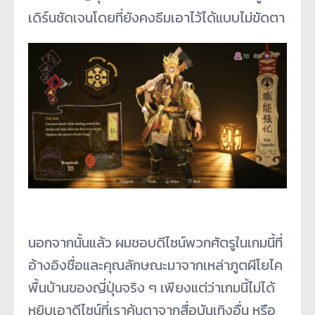
เดิร์นชัดเจนโดยที่ยังคงธีมเอาไว้ได้แบบไม่ขัดตา
นอกจากนั้นแล้ว ผมชอบดีไซน์พวกศัตรูในเกมนี้ที่
อ้างอิงชื่อและคุณลักษณะมาจากเหล่าภูตผีโยไค
พื้นบ้านของญี่ปุ่นจริง ๆ เพียงแต่ว่าเกมนี้ไม่ได้
หยิบเอาดีไซน์ที่เราคุ้นตาจากสื่อบันเทิงอื่น หรือ