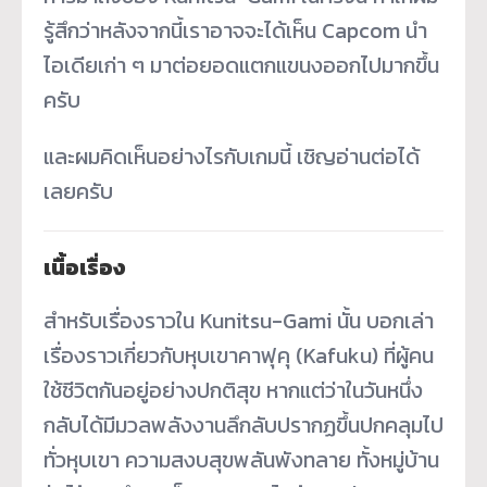
รู้สึกว่าหลังจากนี้เราอาจจะได้เห็น Capcom นำ
ไอเดียเก่า ๆ มาต่อยอดแตกแขนงออกไปมากขึ้น
ครับ
และผมคิดเห็นอย่างไรกับเกมนี้ เชิญอ่านต่อได้
เลยครับ
เนื้อเรื่อง
สำหรับเรื่องราวใน Kunitsu-Gami นั้น บอกเล่า
เรื่องราวเกี่ยวกับหุบเขาคาฟุคุ (Kafuku) ที่ผู้คน
ใช้ชีวิตกันอยู่อย่างปกติสุข หากแต่ว่าในวันหนึ่ง
กลับได้มีมวลพลังงานลึกลับปรากฏขึ้นปกคลุมไป
ทั่วหุบเขา ความสงบสุขพลันพังทลาย ทั้งหมู่บ้าน