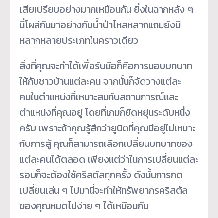
เสียเปรียบอย่างมากเหมือนกัน ยิ่งในฉากหลัง ๆ
นี่โผล่กันมาอย่างกับน้ำป่าไหลหลากแถมยังมี
หลากหลายประเภทในคราวเดียว
สิ่งที่คุณจะทำได้เพื่อรับมือก็คือการมอบบทบาท
ให้กับชาวบ้านแต่ละคน จากนั้นก็จัดวางแต่ละ
คนในตำแหน่งที่เหมาะสมกับสถานการณ์และ
ตำแหน่งที่คุณอยู่ โดยที่เกมก็ยืดหยุ่นระดับหนึ่ง
ครับ เพราะถ้าคุณรู้สึกว่ายูนิตที่คุณมีอยู่ไม่เหมาะ
กับการสู้ คุณก็สามารถเลือกเปลี่ยนบทบาทของ
แต่ละคนได้ตลอด เพียงแต่ว่าในการเปลี่ยนแต่ละ
รอบก็จะต้องใช้คริสตัลทุกครั้ง ดังนั้นการกด
เปลี่ยนเล่น ๆ ไปมานี่จะทำให้ทรัพยากรคริสตัล
ของคุณหมดไปง่าย ๆ ได้เหมือนกัน