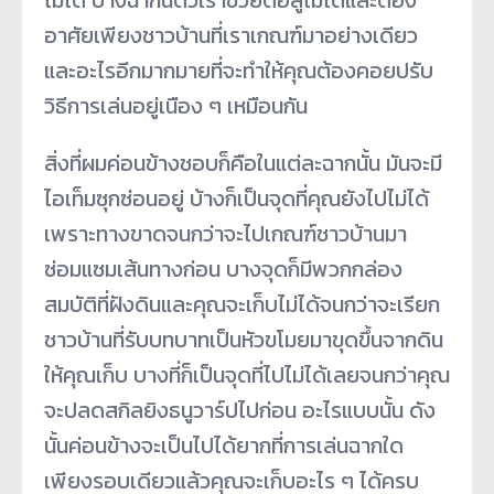
ไม่ได้ บางฉากนี่ตัวเราช่วยต่อสู้ไม่ได้และต้อง
อาศัยเพียงชาวบ้านที่เราเกณฑ์มาอย่างเดียว
และอะไรอีกมากมายที่จะทำให้คุณต้องคอยปรับ
วิธีการเล่นอยู่เนือง ๆ เหมือนกัน
สิ่งที่ผมค่อนข้างชอบก็คือในแต่ละฉากนั้น มันจะมี
ไอเท็มซุกซ่อนอยู่ บ้างก็เป็นจุดที่คุณยังไปไม่ได้
เพราะทางขาดจนกว่าจะไปเกณฑ์ชาวบ้านมา
ซ่อมแซมเส้นทางก่อน บางจุดก็มีพวกกล่อง
สมบัติที่ฝังดินและคุณจะเก็บไม่ได้จนกว่าจะเรียก
ชาวบ้านที่รับบทบาทเป็นหัวขโมยมาขุดขึ้นจากดิน
ให้คุณเก็บ บางที่ก็เป็นจุดที่ไปไม่ได้เลยจนกว่าคุณ
จะปลดสกิลยิงธนูวาร์ปไปก่อน อะไรแบบนั้น ดัง
นั้นค่อนข้างจะเป็นไปได้ยากที่การเล่นฉากใด
เพียงรอบเดียวแล้วคุณจะเก็บอะไร ๆ ได้ครบ