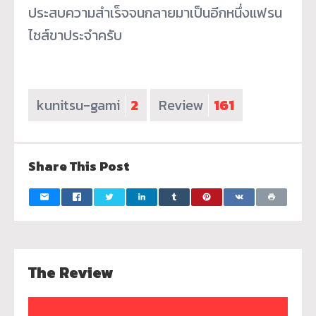
ประสบความสำเร็จจนกลายมาเป็นอีกหนึ่งแฟรน
ไชส์ขาประจำครับ
kunitsu-gami
2
Review
161
Share This Post
The Review