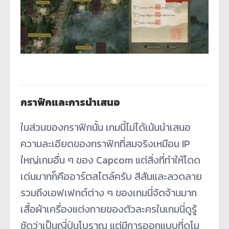
กราฟิกและการนำเสนอ
ในส่วนของกราฟิกนั้น เกมนี้ไม่ได้เน้นนำเสนอ
ความละเอียดของกราฟิกที่สมจริงเหมือน IP
ใหญ่เกมอื่น ๆ ของ Capcom แต่สิ่งที่ทำให้โดด
เด่นมากก็คืออาร์ตสไตล์ครับ สีสันและลวดลาย
รวมถึงเอฟเฟกต์ต่าง ๆ ของเกมนี่จัดจ้านมาก
เสื้อผ้าเครื่องแต่งกายของตัวละครในเกมนี่ดูรู้
ชัดว่าเป็นญี่ปุ่นโบราณ แต่มีการออกแบบที่ดูโม