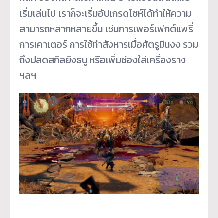
เริ่มเล่นไป เราก็จะเริ่มอัปเกรดโซห์ได้ทำให้ความ
สามารถหลากหลายขึ้น เช่นการเพอร์เฟกต์แพรี่
การเคาเตอร์ การใช้ท่าสังหารเมื่อศัตรูมึนงง รวม
ถึงปลดสกิลยิงธนู หรือเพิ่มช่องใส่เครื่องราง
ฯลฯ