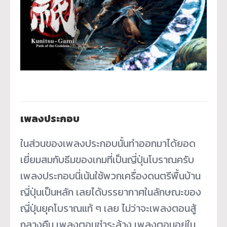
เพลงประกอบ
ในส่วนของเพลงประกอบนั้นทำออกมาได้ยอด
เยี่ยมสมกับธีมของเกมที่เป็นญี่ปุ่นโบราณครับ
เพลงประกอบนี่เน้นใช้พวกเครื่องดนตรีพื้นบ้าน
ญี่ปุ่นเป็นหลัก เลยได้บรรยากาศในลักษณะของ
ญี่ปุ่นยุคโบราณแท้ ๆ เลย ไม่ว่าจะเพลงตอนสู้
กลางคืน เพลงตอนชำระล้าง เพลงตอนอยู่ใน