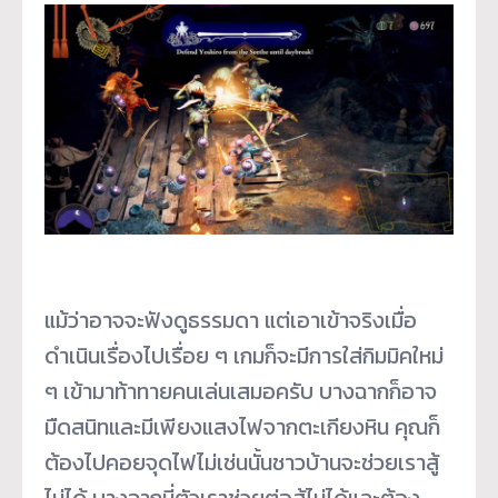
แม้ว่าอาจจะฟังดูธรรมดา แต่เอาเข้าจริงเมื่อ
ดำเนินเรื่องไปเรื่อย ๆ เกมก็จะมีการใส่กิมมิคใหม่
ๆ เข้ามาท้าทายคนเล่นเสมอครับ บางฉากก็อาจ
มืดสนิทและมีเพียงแสงไฟจากตะเกียงหิน คุณก็
ต้องไปคอยจุดไฟไม่เช่นนั้นชาวบ้านจะช่วยเราสู้