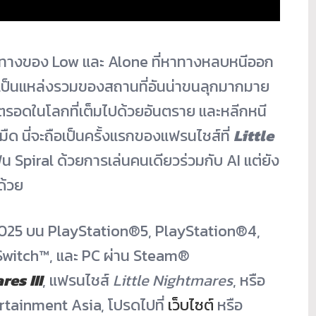
นทางของ Low และ Alone ที่หาทางหลบหนีออก
เป็นแหล่งรวมของสถานที่อั
นน่าขนลุกมากมาย
ิตรอดในโลกที่
เต็มไปด้วยอันตราย และหลีกหนี
มื
ด นี่จะถือเป็นครั้
งแรกของแฟรนไชส์ที่
Little
าฟัน Spiral ด้วยการเล่นคนเดียวร่วมกับ AI แต่ยัง
ด้วย
2025 บน PlayStation®5, PlayStation®4,
Switch™, และ PC ผ่าน Steam®️
res III
, แฟรนไชส์
Little Nightmares
, หรือ
rtainment Asia, โปรดไปที่
เว็บไซต์
หรือ