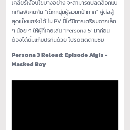
เคลียร์เงื่อนไขบางอย่าง จะสามารถปลดล็อกแบ
ทเทิลพิเศษกับ “เด็กหนุ่มผู้สวมหน้ากาก” คู่ต่อสู้
สุดแข็งแกร่งได้ ใน PV นี้ได้มีการเตรียมฉากเล็ก
ๆ น้อย ๆ ให้ผู้ที่เคยเล่น “Persona 5” มาก่อน
ต้องได้ยิ้มแก้มปริกันด้วย โปรดติดตามชม
Persona 3 Reload: Episode Aigis -
Masked Boy