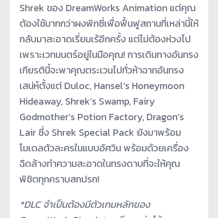
Shrek ของ DreamWorks Animation แต่คุณ
ต้องใช้มากกว่าผงพิกซี่
เพื่อฟื้นฟูสถานที่เหล่านี้ให้
กลับมาสะอาดเรี่ยมเร้อีกครั้ง แต่ไม่ต้องห่วงไป
เพราะเวทมนตร์
อยู่ในมือคุณ! การเดินทางอันทรง
เกียรตินี้
จะพาคุณตระเวนไปทั่วห้าฉากอั
นทรง
เสน่ห์ตั้งแต่ Duloc, Hansel’s Honeymoon
Hideaway, Shrek’s Swamp, Fairy
Godmother’s Potion Factory, Dragon’s
Lair ซึ่ง Shrek Special Pack ยังมาพร้อม
โมเดลตัวละครในแบบอั
ศวิน พร้อมด้วยเครื่อง
ฉีดล้
างทำความสะอาดในทรงดาบที่จะให้
คุณ
พิชิตทุกคราบสกปรก!
*DLC จำเป็นต้องมีตัวเกมหลักของ