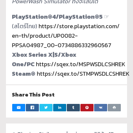
PowerWash Simulator ถึงจะเล่นได้
PlayStation®4/PlayStation®5
☞
(สโตร์ไทย)
https://store.playstation.com/
en-th/product/UP0082-
PPSA04987_00-0734886332960567
Xbox Series X|S/Xbox
One/PC
https://sqex.to/MSPWSDLCSHREK
Steam®
https://sqex.to/STMPWSDLCSHREK
Share This Post