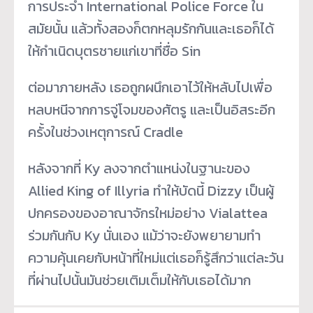
การประจำ International Police Force ใน
สมัยนั้น แล้วทั้งสองก็ตกหลุมรักกั
นและเธอก็ได้
ให้กำเนิดบุ
ตรชายแก่เขาที่ชื่อ Sin
ต่อมาภายหลัง เธอถูกผนึกเอาไว้ให้หลับไปเพื่
อ
หลบหนีจากการจู่โจมของศัตรู และเป็นอิสระอีก
ครั้งในช่วงเหตุ
การณ์ Cradle
หลังจากที่ Ky ลงจากตำแหน่งในฐานะของ
Allied King of Illyria ทำให้บัดนี้ Dizzy เป็นผู้
ปกครองของอาณาจักรใหม่
อย่าง Vialattea
ร่วมกันกับ Ky นั่นเอง แม้ว่าจะยังพยายามทำ
ความคุ้
นเคยกับหน้าที่ใหม่แต่เธอก็รู้
สึกว่าแต่ละวัน
ที่ผ่านไปนั้นมั
นช่วยเติมเต็มให้กับเธอได้มาก