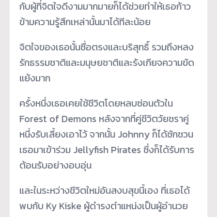
กับผู้ที่จิตใจดี
งามมากมายก็ได้ช่วยทำให้เธอก้
าว
ข้ามความรู้สึกเหล่านั้นมาได้
ทีละน้อย
จิตใจของเธอนั้นซื่อตรงและบริสุ
ทธิ์ รวมถึงหลง
รักธรรมชาติและมนุ
ษยชาติและรังเกียจความขัด
แย้
งมาก
ครั้งหนึ่งเธอเคยใช้ชีวิ
ตโดยหลบซ่อนตัวใน
Forest of Demons หลังจากที่คู่ชีวิตวัยชราคู่
หนึ่
งรับเลี้ยงเอาไว้ จากนั้น Johnny ก็ได้ชักชวน
เธอมาเข้าร่วม Jellyfish Pirates ซึ่งก็ได้รับการ
ต้อนรับอย่
างอบอุ่น
และในระหว่างชีวิตใหม่อันสงบสุ
ขนี้เอง ที่เธอได้
พบกับ Ky Kiske ผู้ดำรงตำแหน่งเป็นผู้
อำนวย