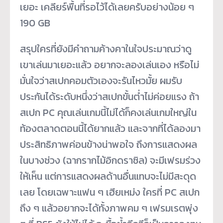
เยอะ เคลียร์พื้นที่รอไว้ได้เลยครับอย่างน้อย ๆ
190 GB
สรุปใครที่ยังมีคำถามค้างคาในใจประมาณว่าดู
เขาเล่นมาเยอะแล้ว อยากจะลองเล่นเอง หรือไม่
มั่นใจว่าสเปกคอมตัวเองจะรันไหวมั้ย ผมรับ
ประกันได้ระดับหนึ่งว่าสเปกขั้นต่ำไม่ค่อยแรง ถ้า
สเปก PC คุณเล่นเกมนี้ไม่ได้ก็คงเล่นเกมใหญ่ใน
ท้องตลาดตอนนี้ได้ยากแล้ว และจากที่ได้ลองมา
ประสิทธิภาพค่อนข้างน่าพอใจ ถึงการแสดงผล
ในบางช่วง (ฉากรากไม้อิกดราซิล) จะมีเฟรมร่วง
ให้เห็น แต่การแสดงผลด้านอื่นแทบจะไม่มีสะดุด
เลย โดยเฉพาะแฟน ๆ เฮียเหม่ง ใครที่ PC สเปก
ถึง ๆ แล้วอยากจะได้ทั้งภาพคม ๆ เฟรมเรตพุ่ง