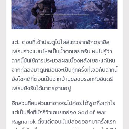
แต่.. ตอนที่เข้าประตูไปโผล่แถวรากอิกดราซิล
เฟรมร่วงแบบไหลเป็นน้ำตกเลยครับ ผมไม่รู้ว่า
ฉากนี้มันใช้การประมวลผลเบื้องหลังเยอะแค่ไหน
จากที่ลองมาดูเหมือนจะเป็นทุกครั้งที่เจอกับฉากนี้
ยังโชคดีที่ตอนเป็นฉากบ้านของบร็อกกับซินดรี
เฟรมยังรันได้มาตรฐานอยู่
อีกส่วนที่คนส่วนมาอาจจะไม่ค่อยได้พูดถึงเท่าไร
แต่เป็นสิ่งที่นักรีวิวเกมยกย่อง God of War
Ragnarök ตั้งแต่ตอนมันปล่อยออกมาครั้งแรก