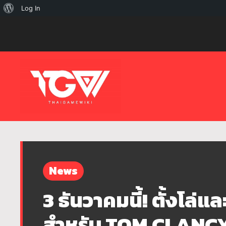
เกี่ยว
Log In
กับ
เวิร์ด
เพรส
News
3 ธันวาคมนี้! ตั้งโล่แ
สำหรับ TOM CLANC