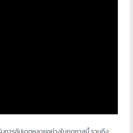
รับการอัปเดตหลายอย่างในฤดูกาลนี้ รวมถึง