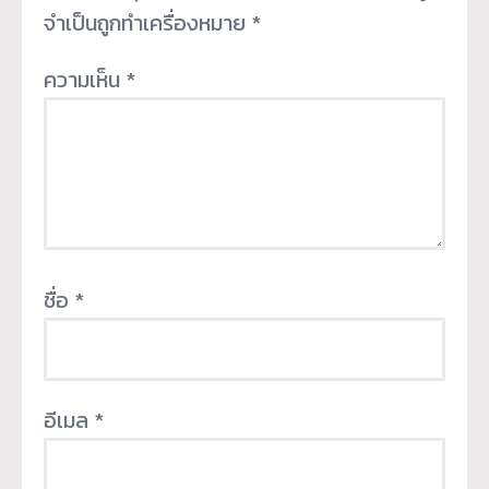
จำเป็นถูกทำเครื่องหมาย
*
ความเห็น
*
ชื่อ
*
อีเมล
*