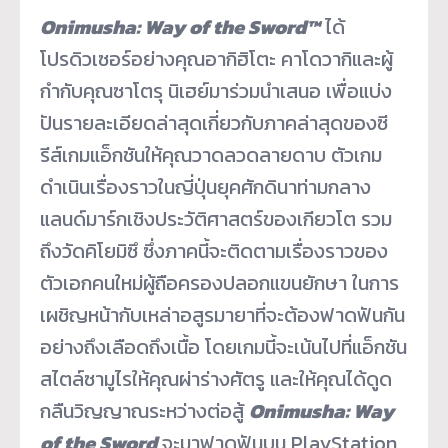
Onimusha: Way of the Sword™
ได้
โปรดิวเซอร์อย่างคุณอากิฮิโตะ คาโดวากิและผู้
กำกับคุณซาโตรุ นิเฮย์มาร่วมนำเสนอ เพื่อแบ่ง
ปันรายละเอียดล่าสุดเกี่ยวกับภาคล่าสุดของซี
รีส์เกมแอ็กชันให้คุณวาดลวดลายดาบ ตัวเกม
ดำเนินเรื่องราวในญี่ปุ่นยุคศักดินาท่ามกลาง
แลนด์มาร์กเชิงประวัติศาสตร์ของเกียวโต รวม
ถึงวัดคิโยมิซึ ซึ่งภาคนี้จะติดตามเรื่องราวของ
ตัวเอกคนใหม่ผู้ถือครองปลอกแขนยักษา ในการ
เผชิญหน้ากับเหล่าอสูรมายาที่จะต้องฟาดฟันกัน
อย่างถึงเลือดถึงเนื้อ โดยเกมนี้จะเน้นไปที่แอ็กชัน
สไตล์ซามูไรให้คุณผ่าร่างศัตรู และให้คุณได้ดูด
กลืนวิญญาณระหว่างต่อสู้
Onimusha: Way
of the Sword
จะมาฟาดฟันบน PlayStation