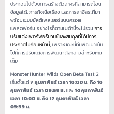
ประกอบไปด้วยการสร้างตัวละครที่สามารถโอน
ข้อมูลได้, ภารกิจเนื้อเรื่อง และการล่าอิสระที่มา
พร้อมระบบมัลติเพลเยอร์แบบครอส
แพลตฟอร์ม อย่างไรก็ตามเบต้านี้จะไม่รวม
การ
ปรับแต่งเพอร์ฟอร์มานซ์และสมดุลที่ได้มีการ
ประกาศไปก่อนหน้านี้
, เพราะขณะนี้ทีมพัฒนาเน้น
ไปที่การปรับแต่งการพัฒนาดังกล่าวสำหรับเกม
เต็ม
Monster Hunter Wilds Open Beta Test 2
เริ่มตั้งแต่
7
กุมภาพันธ์ เวลา
10:00
น. ถึง
10
กุมภาพันธ์ เวลา
09:59
น.
และ
14
กุมภาพันธ์
เวลา
10:00
น. ถึง
17
กุมภาพันธ์ เวลา
09:59
น.