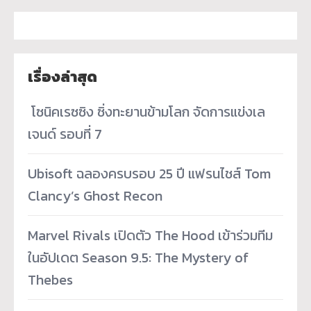
เรื่องล่าสุด
­ โซนิคเรซซิง ซิ่งทะยานข้ามโลก จัดการแข่งเล
เจนด์ รอบที่ 7
Ubisoft ฉลองครบรอบ 25 ปี แฟรนไชส์ Tom
Clancy’s Ghost Recon
Marvel Rivals เปิดตัว The Hood เข้าร่วมทีม
ในอัปเดต Season 9.5: The Mystery of
Thebes