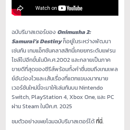
ฉบับรีมาสเตอร์ของ
Onimusha 2:
Samurai’s Destiny
ก็อยู่ในระหว่างพัฒนา
เช่นกัน เกมแอ็กชันคลาสสิกนี้เคยยกระดับแฟรน
ไชส์ไปอีกขั้นในปีค.ศ.2002 และกลายเป็นภาค
ขายดีที่สุดของซีรีส์พร้อมทั้งคำชื่นชมถึงเกมเพล
ย์อันว่องไวและเส้นเรื่องที่แตกแขนงมากมาย
เวอร์ชันใหม่นี้จะมาให้เล่นกันบน Nintendo
Switch, PlayStation 4, Xbox One, และ PC
ผ่าน Steam ในปีค.ศ. 2025
ชมตัวอย่างเผยโฉมฉบับรีมาสเตอร์ได้
ที่นี่
.