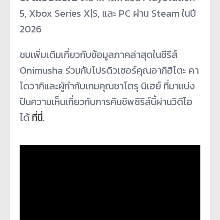
5, Xbox Series X|S, และ PC ผ่าน Steam ในปี
2026
ชมเพิ่มเติมเกี่ยวกับข้อมูลภาคล่าสุดในซีรีส์
Onimusha ร่วมกับโปรดิวเซอร์คุณอากิฮิโตะ คา
โดวากิและผู้กำกับเกมคุณซาโตรุ นิเฮย์ ที่มาแบ่ง
ปันความเห็นเกี่ยวกับการคืนชีพซีรีส์นี้ผ่านวิดีโอ
ได้
ที่นี่
.