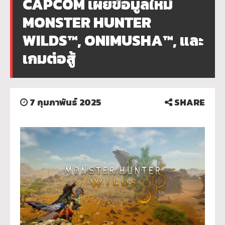
CAPCOM เผยข้อมูลใหม่
MONSTER HUNTER
WILDS™, ONIMUSHA™, และ
เกมต่อสู้
7 กุมภาพันธ์ 2025
SHARE