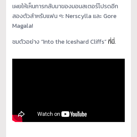
เผยให้เห็นการกลับมาของมอนสเตอร์โปรดอีก
สองตัวสำหรับแฟน ๆ: Nerscylla และ Gore
Magala!
ชมตัวอย่าง “Into the Iceshard Cliffs”
ที่นี่
.