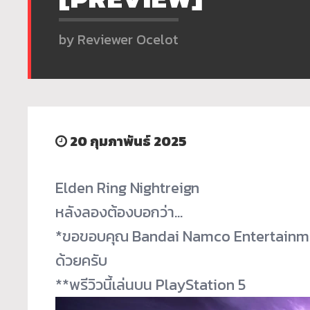
by Reviewer Ocelot
20 กุมภาพันธ์ 2025
Elden Ring Nightreign
หลังลองต้องบอกว่า…
*ขอขอบคุณ Bandai Namco Entertainment
ด้วยครับ
**พรีวิวนี้เล่นบน PlayStation 5