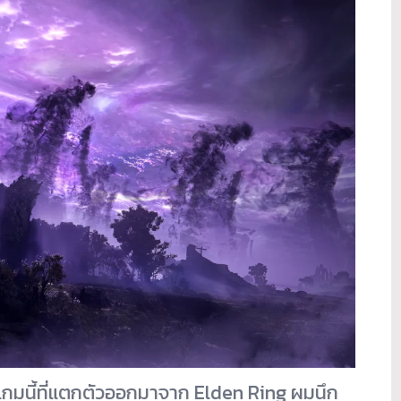
มนี้ที่แตกตัวออกมาจาก Elden Ring ผมนึก