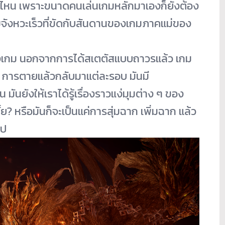
แค่ไหน เพราะขนาดคนเล่นเกมหลักมาเองก็ยังต้อง
จังหวะเร็วที่ขัดกับสันดานของเกมภาคแม่ของ
ของเกม นอกจากการได้สเตตัสแบบถาวรแล้ว เกม
s การตายแล้วกลับมาแต่ละรอบ มันมี
มันยังให้เราได้รู้เรื่องราวแง่มุมต่าง ๆ ของ
ย? หรือมันก็จะเป็นแค่การสุ่มฉาก เพิ่มฉาก แล้ว
ไป