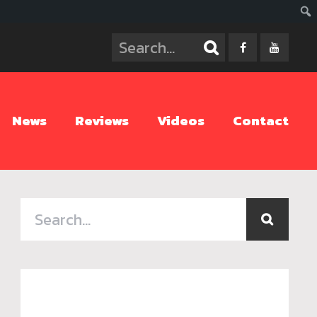
ค้นห
News
Reviews
Videos
Contact