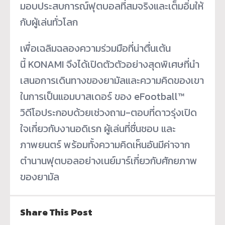
มอบประสบการณ์ฟุตบอลที่
สมจริงและเต็มอิ่มให้
กับผู้เล่
นทั่วโลก
เพื่อเฉลิมฉลองความร่วมมือที่น่
าตื่นเต้น
นี้ KONAMI จึงได้เปิดตัวตัวอย่างสุดพิ
เศษที่นำ
เสนอการเดินทางของยามั
ลและความคิดของเขา
ในการเป็นแอมบ
าสเดอร์ ของ eFootball™
วิดีโอประกอบด้วยเช่วงถาม-ตอบที่
ดาวรุ่งเปิด
ใจเกี่ยวกับงานอดิ
เรก ผู้เล่นที่ชื่นชอบ และ
ภาพยนตร์ พร้อมทั้งความคิดเห็นอันมีค่
าจาก
ตำนานฟุตบอลอย่างเนย์มาร์
เกี่ยวกับศักยภาพ
ของยามัล
Share This Post