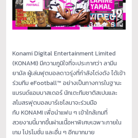
Konami Digital Entertainment Limited
(KONAMI) มีความภูมิใจที่จะประกาศว่า ลามีน
ยามัล ผู้เล่นฟุตบอลดาวรุ่งที่กำลั
งโด่งดัง ได้เข้า
ร่วมทีม eFootball™ อย่างเป็นทางการในฐานะ
แบรนด์
แอมบาสเดอร์ นักเตะทีมชาติสเปนและ
สโมสรฟุ
ตบอลบาร์เซโลนาจะร่วมมือ
กับ KONAMI เพื่อนำแฟน ๆ เข้าใกล้เกมที่
สวยงามนี้มากขึ้
นผ่านเนื้อหาพิเศษเฉพาะภายใน
เกม โปรโมชั่น และอื่น ๆ อีกมากมาย