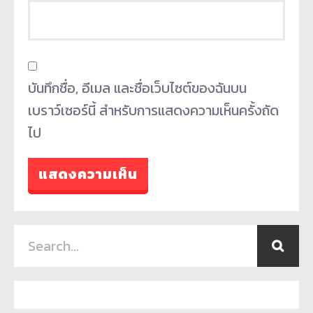
บันทึกชื่อ, อีเมล และชื่อเว็บไซต์ของฉันบน
เบราว์เซอร์นี้ สำหรับการแสดงความเห็นครั้งถัด
ไป