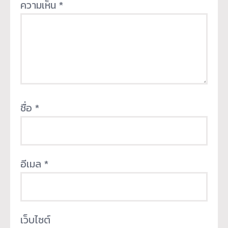
ความเห็น
*
ชื่อ
*
อีเมล
*
เว็บไซต์