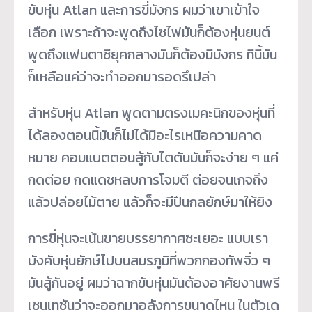
ขับหุ่น Atlan และการขี่มังกร ผมว่าเขาเข้าใจ
เลือก เพราะถ้าจะพูดถึงไซไฟมันก็ต้องหุ่นยนต์
พูดถึงแฟนตาซียุคกลางมันก็ต้องมีมังกร ทีนี้มัน
ก็เหลือแค่ว่าจะทำออกมารอดรึเปล่า
สำหรับหุ่น Atlan พูดตามตรงเมคะนิกของหุ่นที่
ได้ลองตอนนี้มันก็ไม่ได้มีอะไรเหนือความคาด
หมาย คอมแบตตอนสู้กับไตตันมันก็จะง่าย ๆ แค่
กดต่อย กดแดชหลบการโจมตี ต่อยจนเกจถึง
แล้วปล่อยไม้ตาย แล้วก็จะมีปืนกลยักษ์มาให้ยิง
การขี่หุ่นจะเน้นขายบรรยากาศซะเยอะ แบบเรา
บังคับหุ่นยักษ์ไปบนสมรภูมิที่พวกกองทัพจิ๋ว ๆ
มันสู้กันอยู่ ผมว่าฉากขับหุ่นมันต้องอาศัยงานพรี
เซนเทชันว่าจะออกมาอลังการขนาดไหน ในตัวเด