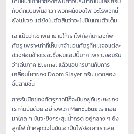
เดินหน้าเข้าหากองทัพปิศาจประมาณนั้นเลยครับ
กับดักแบบพื้นลาวา พวกผนังยิงไฟ อะไรพวกนี้
ยังไม่เจอ แต่ยังไม่ตัดสินว่าจะไม่มีในเกมตัวเต็ม
เอาเป็นว่าเขาพยายามให้เราโฟกัสกับกองทัพ
ศัตรู เพราะเท่าที่เห็นมาจำนวนศัตรูที่ผมเจอแต่ละ
ช่วงค่อนข้างเยอะซึ่งผมแฮปปี้มาก เพราะยอมรับ
ว่าเล่นภาค Eternal แล้วแอบทรมานกับการ
เคลื่อนไหวของ Doom Slayer ครับ แดชสอง
ชั้นสามชั้น
การรับมือของศัตรูภาคนี้ก็จะขึ้นอยู่กับระยะของ
เรากับมันด้วย อย่างพวก Mancubus เราถอย
มาไกล ๆ มันจะยิงกระสุนน้ำกรด อยู่กลาง ๆ ยิง
ลูกไฟ ถ้าคลุกวงในมันเอาปืนไฟจ่อเผาเราเลย