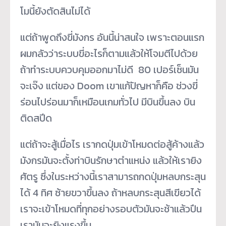
โมนี้ยังตัดสินไม่ได้
แต่ถ้าพูดถึงขี่มังกร อันนี้น่าสนใจ เพราะตอนแรก
ผมกลัวว่าระบบขี่อะไรก็ตามแล้วให้โจมตีไปด้วย
ถ้าทำระบบควบคุมออกมาไม่ดี 80 เปอร์เซ็นมัน
จะเจ๊ง แต่ของ Doom เขาแก้ปัญหาก็คือ ช่วงขี่
ร่อนไปร่อนมาก็เหมือนเกมทั่วไป มีบินขึ้นลง บิน
ติดสปีด
แต่ถ้าจะสู้เมื่อไร เรากดปุ่มเข้าโหมดต่อสู้ค้างแล้ว
มังกรมันจะตั้งท่าบินรักษาตำแหน่ง แล้วให้เรายิง
ศัตรู ซึ่งในระหว่างนี้เราสามารถกดปุ่มหลบกระสุน
ได้ 4 ทิศ ซ้ายขวาขึ้นลง ถ้าหลบกระสุนสีเขียวได้
เราจะเข้าโหมดที่ทุกอย่างรอบตัวมันจะช้าแล้วปืน
เรามันจะยิงแรงขึ้น