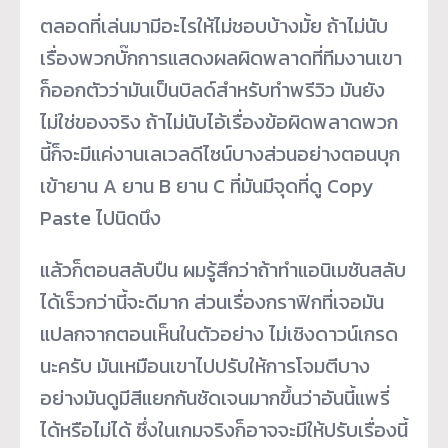
ตลอดที่เล่นมามีอะไรให้ไม่ชอบบ้างมั้ย ถ้าไม่นับ
เรื่องพวกบั๊กการแสดงผลผิดพลาดที่ทีมงานเขา
ก็ออกตัวว่ามันเป็นบิลด์สำหรับทำพรีวิว มันยัง
ไม่ใช่ของจริง ถ้าไม่นับไอ้เรื่องข้อผิดพลาดพวก
นี้ก็จะมีแค่งานเลเวลดีไซน์บางส่วนอย่างตอนบุก
เข้ายาน A ยาน B ยาน C ที่มันมีจุดที่ดู Copy
Paste ไปนิดนึง
แล้วก็ตอนสลับปืน ผมรู้สึกว่าถ้าทำแอนิเมชันสลับ
ได้เร็วกว่านี้จะดีมาก ส่วนเรื่องกราฟิกที่เจอมัน
แปลกจากตอนเห็นในตัวอย่าง ไม่เชิงดาวน์เกรด
นะครับ มันเหมือนเขาไปปรับให้การโจมตีบาง
อย่างมันดูมีสีแยกกันชัดเจนมากขึ้นว่าอันนี้แพรี่
ได้หรือไม่ได้ ซึ่งในเกมจริงก็อาจจะมีให้ปรับเรื่องนี้