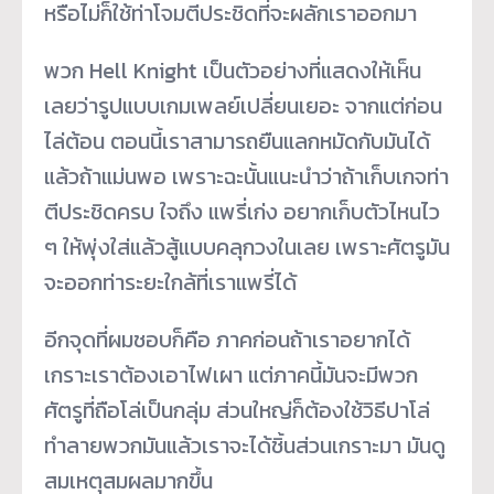
หรือไม่ก็ใช้ท่าโจมตีประชิดที่จะผลักเราออกมา
พวก Hell Knight เป็นตัวอย่างที่แสดงให้เห็น
เลยว่ารูปแบบเกมเพลย์เปลี่ยนเยอะ จากแต่ก่อน
ไล่ต้อน ตอนนี้เราสามารถยืนแลกหมัดกับมันได้
แล้วถ้าแม่นพอ เพราะฉะนั้นแนะนำว่าถ้าเก็บเกจท่า
ตีประชิดครบ ใจถึง แพรี่เก่ง อยากเก็บตัวไหนไว
ๆ ให้พุ่งใส่แล้วสู้แบบคลุกวงในเลย เพราะศัตรูมัน
จะออกท่าระยะใกล้ที่เราแพรี่ได้
อีกจุดที่ผมชอบก็คือ ภาคก่อนถ้าเราอยากได้
เกราะเราต้องเอาไฟเผา แต่ภาคนี้มันจะมีพวก
ศัตรูที่ถือโล่เป็นกลุ่ม ส่วนใหญ่ก็ต้องใช้วิธีปาโล่
ทำลายพวกมันแล้วเราจะได้ชิ้นส่วนเกราะมา มันดู
สมเหตุสมผลมากขึ้น