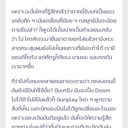
เพราะฉะนั้นใครที่รู้สึกกลัวว่าภาคนี้รับบทเป็นแนว
รถถังถึก ๆ เน้นเคลื่อนที่น้อย ๆ กลยุทธ์มันจะน้อย
ตามรึเปล่า? ก็พูดได้เต็มปากเต็มคำเลยนะครับ
ว่า ไม่ ใครคิดจะมายืนขาตายยกโล่แล้วหาจังหวะ
สาดกระสุนผมยังไม่เห็นหนทางที่มันจะทำได้ เรามี
ของดีก็จริง แต่ศัตรูก็ตีแรง มาเยอะ และกดดัน
เรามากขึ้น
ที่ว่าไปทั้งหมดหลายคนอาจจะถามว่า ตกลงเกมนี้
มันยังมีปืนให้ใช้มั้ย? มีนะครับ มันจะเป็น Doom
ไม่ได้ถ้าไม่มีปืนแล้วก็ Gunplay โหด ๆ พูดตาม
สิ่งที่เห็น เมคะนิกของปืนไม่ได้ถูกเปลี่ยนอะไรเยอะ
เพราะของเดิมมันดีอยู่แล้ว มันก็จะให้ความรู้สึก
แตกต่างในแง่ที่ว่าทั้งปืนและการตีประชิดมันส่ง