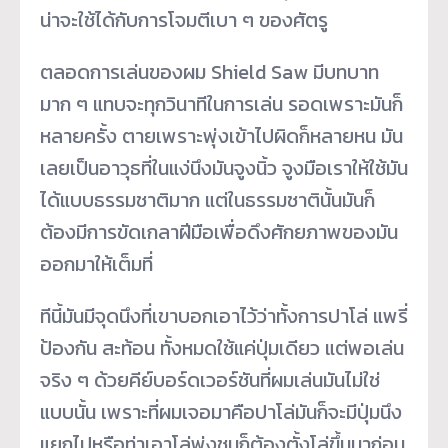
น่าจะใช้ได้กับการโจมตีเบา ๆ ของศัตรู
ตลอดการเล่นของผม Shield Saw มีบทบาท
มาก ๆ แทบจะทุกวินาทีในการเล่น รอดเพราะมันก็
หลายครั้ง ตายเพราะพุ่งเข้าไปผิดก็หลายหน มัน
เลยเป็นอาวุธที่ในแง่นึงมันจูงนิ้ว จูงมือเราให้ใช้มัน
ได้แบบธรรมชาติมาก แต่ในธรรมชาตินั้นมันก็
ต้องมีการขัดเกลาฝีมือเพื่อดึงศักยภาพของมัน
ออกมาให้เต็มที่
ทีนี้มันมีจุดนึงที่เขาบอกเอาไว้ว่าทั้งการปาโล่ แพรี่
ป้องกัน สะท้อน ทั้งหมดใช้แค่ปุ่มเดียว แต่พอเล่น
จริง ๆ ด้วยคีย์บอร์ดเวอร์ชันที่ผมเล่นมันไม่ใช่
แบบนั้น เพราะที่ผมเจอมาคือปาโล่มันก็จะมีปุ่มนึง
แยกไปหรือท่าเอาโล่พุ่งชนก็ต้องตั้งโล่ขึ้นมาก่อน