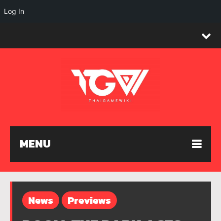
Log In
MENU
News
Previews