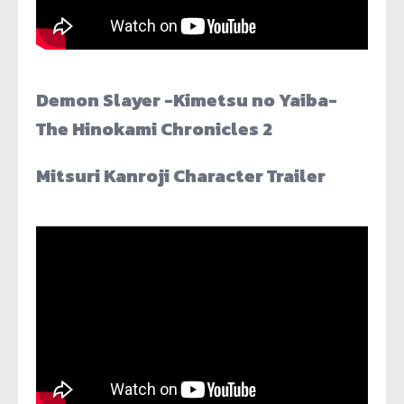
Demon Slayer -Kimetsu no Yaiba-
The Hinokami Chronicles 2
Mitsuri Kanroji Character Trailer