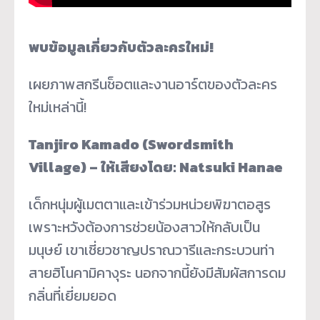
พบข้อมูลเกี่ยวกับตัวละครใหม่
!
เผยภาพสกรีนช็อตและงานอาร์ตของตัวละคร
ใหม่เหล่านี้!
Tanjiro Kamado (Swordsmith
Village) –
ให้เสียงโดย
: Natsuki Hanae
เด็กหนุ่มผู้เมตตาและเข้าร่วมหน่วยพิฆาตอสูร
เพราะหวังต้องการช่วยน้องสาวให้กลับเป็น
มนุษย์ เขาเชี่ยวชาญปราณวารีและกระบวนท่า
สายฮิโนคามิคางุระ นอกจากนี้ยังมีสัมผัสการดม
กลิ่นที่เยี่ยมยอด