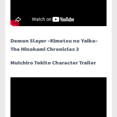
Demon Slayer -Kimetsu no Yaiba-
The Hinokami Chronicles 2
Muichiro Tokito Character Trailer