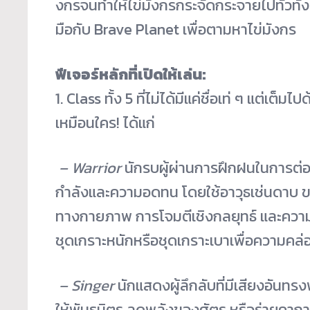
งกรจนทำให้ไข่มังกรกระจั
ดกระจายไปทั้วทั้
มือกับ Brave Planet เพื่อตามหาไข่มังกร
ฟีเจอร์หลักที่เปิดให้เล่น:
1. Class ทั้ง 5 ที่ไม่ได้มีแค่ชื่อเท่ ๆ แต่เต็ม
เหมือนใคร! ได้แก่
– Warrior
นักรบผู้ผ่านการฝึกฝนในการต่อส
กำลังและความอดทน โดยใช้อาวุธเช่นดาบ 
ทางกายภาพ การโจมตีเชิงกลยุทธ์ และความมุ่
ชุดเกราะหนักหรือชุ
ดเกราะเบาเพื่อความคล่อง
– Singer
นักแสดงผู้ลึกลับที่มีเสียงอั
นทรงพ
ให้พันธมิตร ลดพลังของศัตรู หรือร่ายคาถ