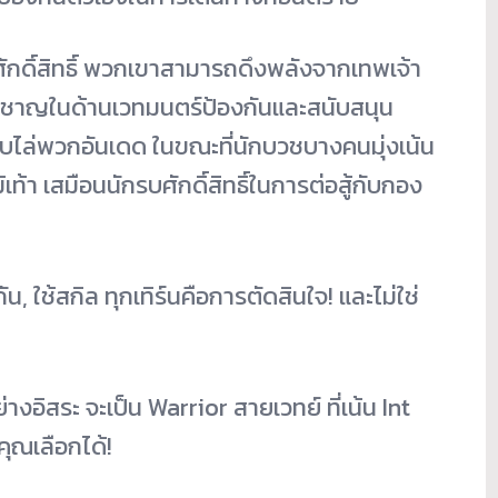
ักดิ์สิทธิ์ พวกเขาสามารถดึงพลังจากเทพเจ้
า
ยวชาญในด้านเวทมนตร์
ป้องกันและสนับสนุน
บไล่พวกอันเดด ในขณะที่นักบวชบางคนมุ่งเน้
น
เท้า เสมือนนักรบศักดิ์สิทธิ์ในการต่
อสู้กับกอง
น, ใช้สกิล ทุกเทิร์นคือการตัดสินใจ! และไม่ใช่
่างอิ
สระ จะเป็น Warrior สายเวทย์ ที่เน้น Int
คุณเลือกได้!