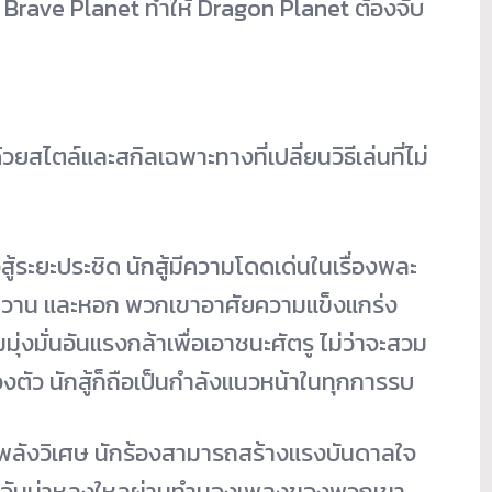
ง Brave Planet ทำให้ Dragon Planet ต้องจับ
ไปด้วยสไตล์และสกิ
ลเฉพาะทางที่เปลี่ยนวิธีเล่นที่
ไม่
ู้
ระยะประชิด นักสู้มีความโดดเด่นในเรื่
องพละ
ขวาน และหอก พวกเขาอาศัยความแข็งแกร่
ง
งมั่นอันแรงกล้าเพื่
อเอาชนะศัตรู ไม่ว่าจะสวม
ตัว นักสู้ก็ถือเป็นกำลังแนวหน้
าในทุกการรบ
ลังวิเศษ นักร้องสามารถสร้างแรงบั
นดาลใจ
าอันน่าหลงใหลผ่
านทำนองเพลงของพวกเขา