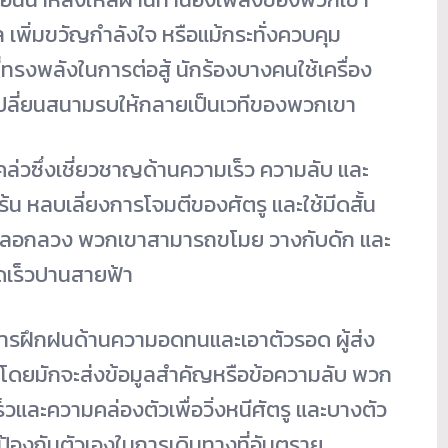
พิ่มขวัญกำลังใจ หรือแม้กระทั่งควบคุม
ี่ทรงพลังในการต่อสู้ นักร้องบางคนใช้เครื่อง
ี่ยนสนามรบให้กลายเป็
นเวทีของพวกเขา
ล่วซึ่งเชี่ยวชาญด้
านความเร็ว ความลับ และ
น หลบเลี่ยงการโจมตีของศัตรู และใช้มีดสั้น
การหลอกลวง พวกเขาสามารถขโมย วางกับดัก และ
เร็วปานสายฟ้า
ารฝึกฝนด้านความอดทนและเอาตั
วรอด ผู้ส่ง
โดยมักจะส่งข้อมูลสำคัญหรือข้
อความลับ พวก
ร็วและความคล่
องตัวเพื่อวิ่งหนีศัตรู และบางตัว
ป้องกันตั
วเองในการเดินทางที่อันตราย