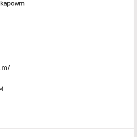
akapowm
_m/
M