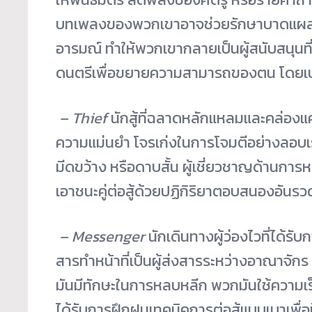
บทเพลงของพวกเขาอาจช่วยรั
กษาบาดแผล เ
อารมณ์ ทำให้พวกเขากลายเป็นผู้สนับสนุ
นท
ดนตรีเพื่
อขยายความสามารถของตน โดยเปล
– Thief
นักสู้ที่ฉลาดหลักแหลมและคล่
องแค
ความแม่นยำ โจรเก่งในการโจมตีอย่างลอบเร้
มีดขว้าง หรือดาบสั้น ผู้เชี่ยวชาญด้าน
เอาชนะคู่ต่อสู้ด้วยปฏิกิริ
ยาตอบสนองอันรวด
– Messenger
นักเดินทางผู้ว่องไวที่ได้รั
บก
สารทำหน้าที่เป็นผู้ส่
งสารระหว่างอาณาจักร 
มันมีทักษะในการหลบหลีก พวกมันใช้ความเ
ได้รับการฝึกฝนเทคนิ
คการต่อสู้แบบเบาเพื่อ