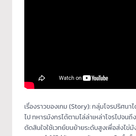
เรื่องราวของเกม (Story): กลุ่มโจรปริศนา
ไป ทหารมังกรได้ตามไล่ล่าเหล่
าโจรไปจนถึงด
ตัดสิ
นใจใช้เวทย์ขนย้ายระดับสูงเพื่
อส่งไข่ม