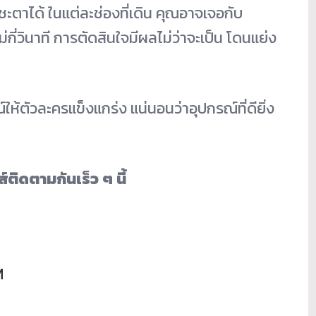
ชะตาได้ ในแต่ละช่องที่เดิน คุณอาจเจอกับ
กี่
วินาที การตัดสินใจมีผลไม่ว่าจะเป็น โดนแย่ง
ให้ตั
วละครแข็งแกร่ง แน่นอนว่าอุปกรณ์ที่ดียิ่ง
์ติ
ดตามกันเร็ว ๆ นี้
M