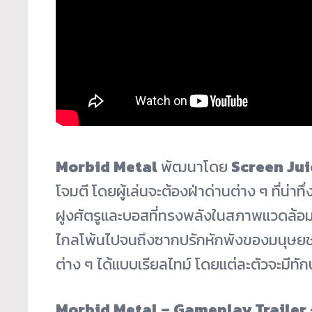
Morbid Metal
พัฒนาโดย
Screen Jui
โจมตี โดยผู้เล่นจะต้องฝ่าด่านต่าง ๆ ที่น่าทึ
ฝูงศัตรูและบอสที่ทรงพลังในสภาพแวดล้อ
ไกลโพ้นไปจนถึงซากปรักหักพังของมนุษยชาต
ต่าง ๆ ได้แบบเรียลไทม์ โดยแต่ละตัวจะมีทั
Morbid Metal – Gameplay Trailer