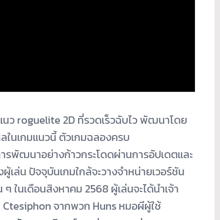
แนว roguelite 2D ที่รวดเร็วฉับไว พัฒนาโดย
ใหลในเกมแนวนี้ ตัวเกมฉลองครบ
ับการพัฒนาอย่างก้าวกระโดดผ่านการอัปเดตและ
ผู้เล่น ปัจจุบันเกมใกล้จะวางจำหน่ายเวอร์ชัน
 ในเดือนสิงหาคม 2568 ผู้เล่นจะได้นำเจ้า
น Ctesiphon จากพวก Huns หมอผีผู้ใช้