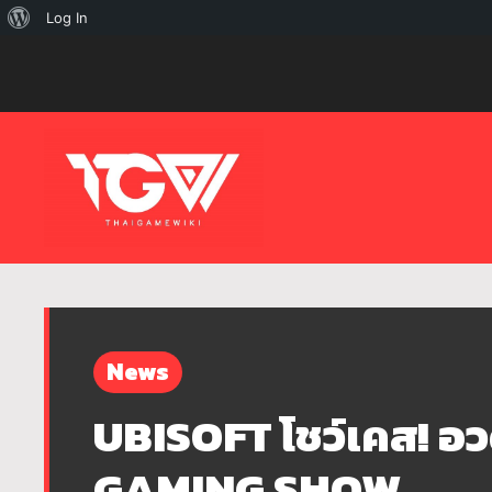
เกี่ยว
Log In
กับ
เวิร์ด
เพรส
News
UBISOFT โชว์เคส! อ
GAMING SHOW