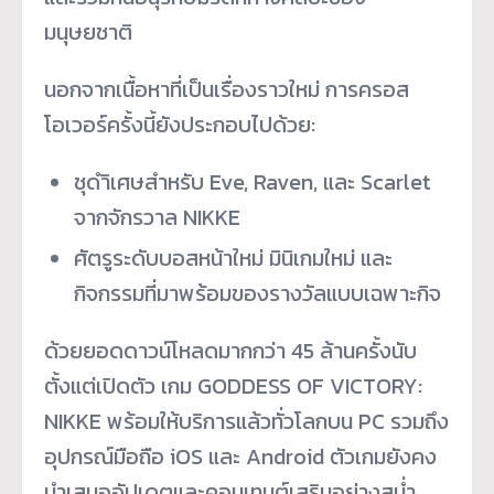
มนุษยชาติ
นอกจากเนื้อหาที่เป็นเรื่
องราวใหม่ การครอส
โอเวอร์ครั้งนี้ยั
งประกอบไปด้วย:
ชุดำิเศษสำหรับ Eve, Raven, และ Scarlet
จากจักรวาล NIKKE
ศัตรูระดับบอสหน้าใหม่ มินิเกมใหม่ และ
กิจกรรมที่มาพร้อมของรางวั
ลแบบเฉพาะกิจ
ด้วยยอดดาวน์โหลดมากกว่า 45 ล้านครั้งนับ
ตั้งแต่เปิดตัว เกม GODDESS OF VICTORY:
NIKKE พร้อมให้บริการแล้วทั่วโลกบน PC รวมถึง
อุปกรณ์มือถือ iOS และ Android ตัวเกมยังคง
นำเสนออั
ปเดตและคอนเทนต์เสริมอย่างสม่ำ