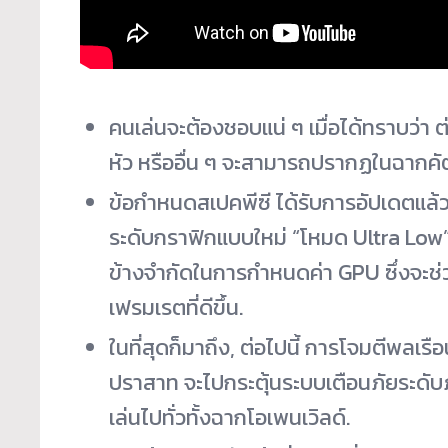
คนเล่นจะต้องชอบแน่ ๆ เมื่อได้ทราบว่า 
หัว หรืออื่น ๆ จะสามารถปรากฏในฉากคัต
ข้อกำหนดสเปคพีซี ได้รับการอัปเดตแล้
ระดับกราฟิกแบบใหม่ “โหมด Ultra Low” จะ
ข้างจำกัดในการกำหนดค่า GPU ซึ่งจะช่
เฟรมเรตที่ดีขึ้น.
ในที่สุดก็มาถึง, ต่อไปนี้ การโจมตีพลเรื
ปราสาท จะไปกระตุ้นระบบเตือนภัยระดับภู
เล่นไปทั่วทั้งฉากโอเพนเวิลด์.