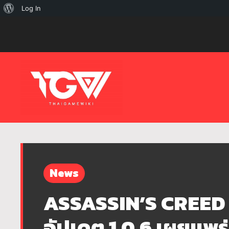
เกี่ยว
Log In
กับ
เวิร์ด
เพรส
News
ASSASSIN’S CREED
อัปเดต 1.0.6 เผยแพร่แ