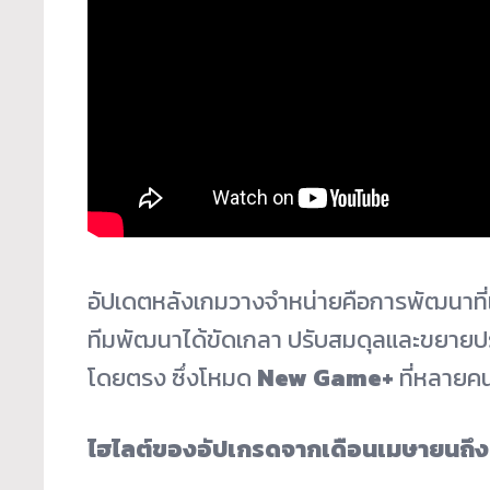
อัปเดตหลังเกมวางจำหน่ายคือการพัฒนาที่
ทีมพัฒนาได้ขัดเกลา ปรับสมดุลและขยายปร
โดยตรง ซึ่งโหมด
New Game+
ที่หลายค
ไฮไลต์ของอัปเกรดจากเดือนเมษายนถึ