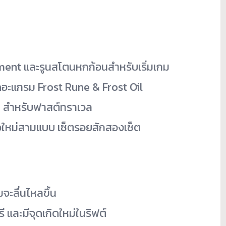
ment และรูนสโตนหกก้อนสำหรับเริ่มเกม
ดอะแกรม Frost Rune & Frost Oil
rsa สำหรับฟาสต์ทราเวล
ผิวใหม่สามแบบ เซ็ตรอยสักสองเซ็ต
จะลื่นไหลขึ้น
 และมีจุดเกิดใหม่ในริฟต์