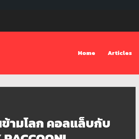
Home
Articles
านข้ามโลก คอลแล็บกับ
ZY RACCOON!