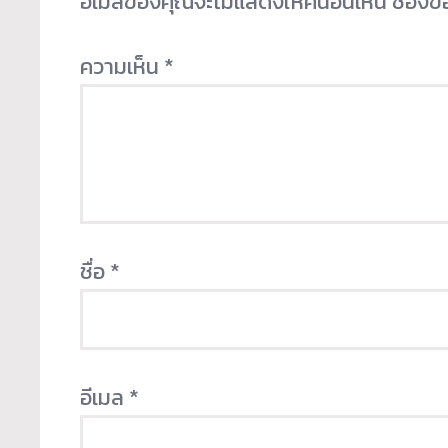
อีเมลของคุณจะไม่แสดงให้คนอื่นเห็น
ช่องข
ความเห็น
*
ชื่อ
*
อีเมล
*