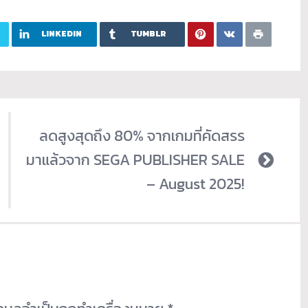
LINKEDIN
TUMBLR
ลดสูงสุดถึง 80% จากเกมที่คัดสรร
มาแล้วจาก SEGA PUBLISHER SALE
– August 2025!