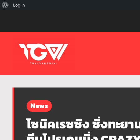
เกี่ยว
Log In
กับ
เวิร์ด
เพรส
News
โซนิคเรซซิง ซิ่งทะย
ทีมโปรเกมมิ่ง CRA