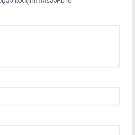
้อมูลจำเป็นถูกทำเครื่องหมาย
*