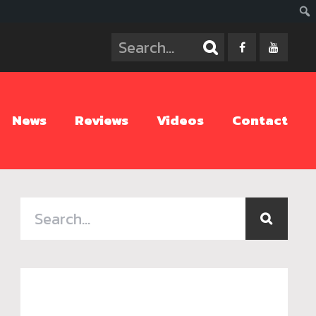
ค้นห
News
Reviews
Videos
Contact