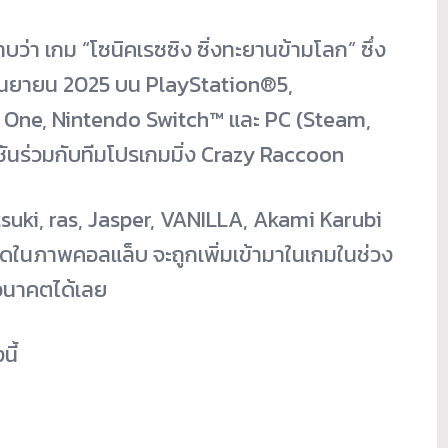
า เกม “โซนิคเรซซิง ซิ่งทะยานข้ามโลก” ซึ่ง
กันยายน 2025 บน PlayStation®5,
 One, Nintendo Switch™ และ PC (Steam,
ันร่วมกับทีมโปรเกมมิ่ง Crazy Raccoon
atsuki, ras, Jasper, VANILLA, Akami Karubi
วาดในภาพคอลแล็บ จะถูกเพิ่มเข้ามาในเกมในช่วง
นอนาคตได้เลย
ี้