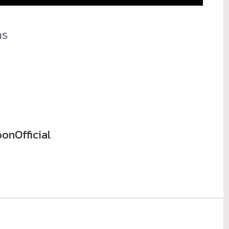
าร
onOfficial