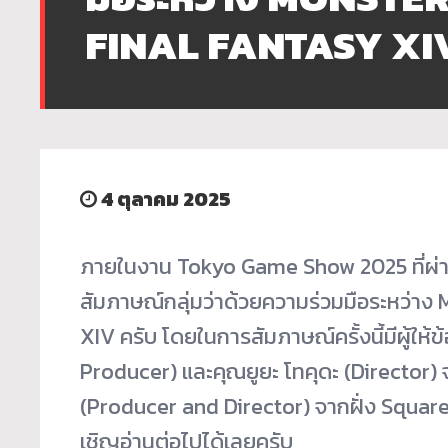
FINAL FANTASY XI
4 ตุลาคม 2025
ภายในงาน Tokyo Game Show 2025 ที่ผ่านม
สัมภาษณ์กลุ่มว่าด้วยความร่วมมือระหว่าง
XIV ครับ โดยในการสัมภาษณ์ครั้งนี้มีผู้ให้ข
Producer) และคุณยูยะ โทคุดะ (Director)
(Producer and Director) จากฝั่ง Square 
เชิญอ่านต่อไปได้เลยครับ