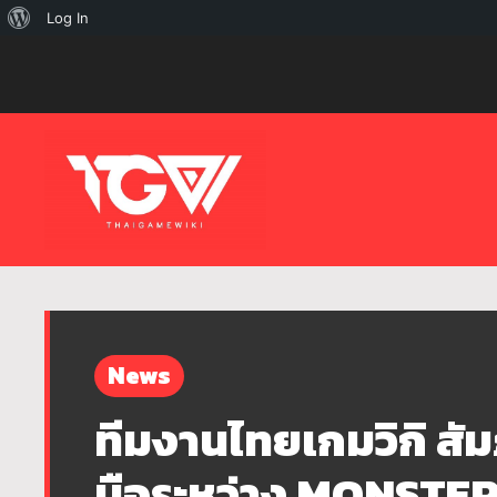
เกี่ยว
Log In
กับ
เวิร์ด
เพรส
News
ทีมงานไทยเกมวิกิ สั
มือระหว่าง MONSTE