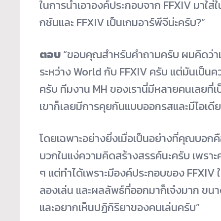
ในการนำเอาองค์ประกอบจาก FFXIV มาใส่ใน
กชันและ FFXIV เป็นเกมอาร์พีจีน่ะครับ?”
ตอบ
“ขอบคุณสำหรับคำถามครับ ผมคิดว่ามั
ระหว่าง World กับ FFXIV ครับ แต่มันเป็น
ครับ ทีมงาน MH ของเรานี่มีหลายคนเลยที
เขาก็เลยมีการคุยกันแบบออกรสและมีไอเดีย
โดยเฉพาะอย่างยิ่งเมื่อเป็นอย่างที่คุณบอก
บวกในแง่ความคิดสร้างสรรค์นะครับ เพราะคุ
ๆ แต่ทำได้เพราะมีองค์ประกอบของ FFXIV ใส่เ
ลองเล่น และผลลัพธ์ที่ออกมาก็เจ๋งมาก ข
และอยากเห็นปฏิกิริยาของคนเล่นครับ”