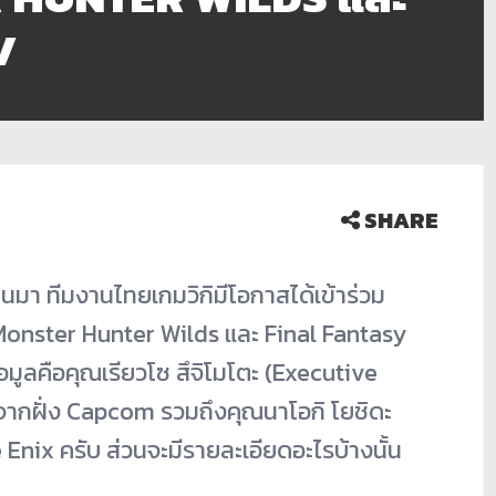
V
SHARE
า ทีมงานไทยเกมวิกิมีโอกาสได้เข้าร่วม
 Monster Hunter Wilds และ Final Fantasy
้อมูลคือคุณเรียวโซ สึจิโมโตะ (Executive
 จากฝั่ง Capcom รวมถึงคุณนาโอกิ โยชิดะ
Enix ครับ ส่วนจะมีรายละเอียดอะไรบ้างนั้น