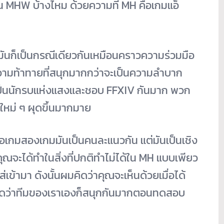
 MHW บ้างไหม ด้วยความที่ MH คือเกมแอ็
นก็เป็นกรณีเดียวกันเหมือนคราวความร่วมมือ
ความท้าทายที่สนุกมากกว่าจะเป็นความลำบาก
่เป็นนักรบแห่งแสงและชอบ FFXIV กันมาก พวก
ใหม่ ๆ ผุดขึ้นมากมาย
คือเกมสองเกมมันเป็นคนละแนวกัน แต่มันเป็นเชิง
ณจะได้ทำในสิ่งที่ปกติทำไม่ได้ใน MH แบบเพียว
ข้ามา ดังนั้นผมคิดว่าคุณจะเห็นด้วยเมื่อได้
นาดว่าทีมของเราเองก็สนุกกันมากตอนทดสอบ