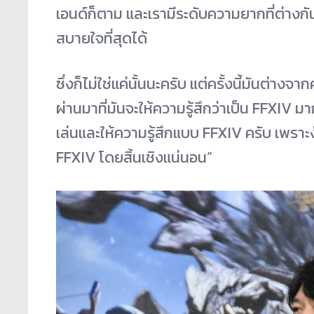
เอนด์ก็ตาม และเรามีระดับความยากที่ต่างกัน
สบายใจที่สุดได้
ซึ่งก็ไม่ใช่แค่นั้นนะครับ แต่ครั้งนี้มันต่า
ผ่านมาที่มันจะให้ความรู้สึกว่าเป็น FFXIV มา
เล่นและให้ความรู้สึกแบบ FFXIV ครับ เพราะงั
FFXIV โดยสิ้นเชิงแน่นอน”