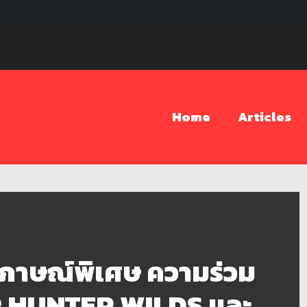
Home
Articles
มภาษณ์พิเศษ ความร่วม
R HUNTER WILDS และ