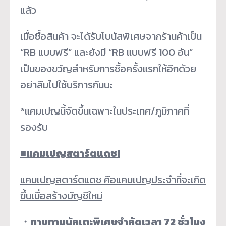
แล้ว
เมื่อซื้อสินค้า จะได้รับโบนัสพิเศษจากร้านค้าเป็น
“RB แบบฟรี” และยังมี “RB แบบฟรี 100 อัน”
เป็นของขวัญสำหรับการซื้อครั้งแรกให้อีกด้วย
อย่าลืมไปใช้บริการกันนะ
*แคมเปญนี้จัดขึ้นเฉพาะในประเทศ/ภูมิภาคที่
รองรับ
■
แคมเปญสตาร์ตแดช!
แคมเปญสตาร์ตแดช คือแคมเปญประจำที่จะเกิด
ขึ้นเมื่อสร้างบัญชีใหม่
・
ทาบทามนักเตะพิเศษจำกัดเวลา 72 ชั่วโมง