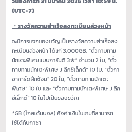
วันอังคารที่ 31 มีนาคม 2026 เวลา 10:59 น.
(UTC+7)
・
รางวัลความสำเร็จลงทะเบียนล่วงหน้า
จะมีการแจกของขวัญเป็นรางวัลความสำเร็จลง
ทะเบียนล่วงหน้า ได้แก่ 3,000GB, “ตั๋วทาบทาม
นักเตะพิเศษแบบการันตี 3★” จำนวน 2 ใบ, “ตั๋ว
ทาบทามนักเตะพิเศษ J ลีกซีเล็กต์” 10 ใบ, “ตั๋วกา
ชาการ์ดฝึกซ้อม” 20 ใบ, “ตั๋วทาบทามนักเตะ
พิเศษ” 10 ใบ และ “ตั๋วทาบทามนักเตะพิเศษ J ลีก
ซีเล็กต์” 10 ใบไปเป็นของขวัญ
*GB (โกลเด้นบอล) คือค่าเงินในเกมที่สามารถ
ใช้ได้กับกาชา