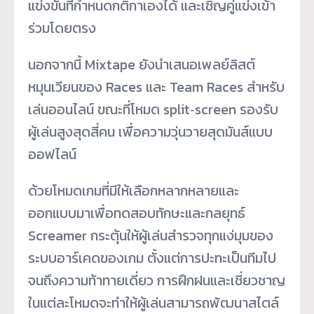
แข่งขันที่กำหนดกติกาเองได้ และเชิญคู่แข่งเข้า
ร่วมโดยตรง
นอกจากนี้ Mixtape ยังนำเสนอเพลย์ลิสต์
หมุนเวียนของ Races และ Team Races สำหรับ
เล่นออนไลน์ ขณะที่โหมด split‑screen รองรับ
ผู้เล่นสูงสุดสี่คน เพื่อความวุ่นวายสุดมันส์แบบ
ออฟไลน์
ด้วยโหมดเกมที่มีให้เลือกหลากหลายและ
ออกแบบมาเพื่อทดสอบทักษะและกลยุทธ์
Screamer กระตุ้นให้ผู้เล่นสำรวจทุกแง่มุมของ
ระบบอาร์เคดของเกม ตั้งแต่การปะทะเป็นทีมไป
จนถึงความท้าทายเดี่ยว การฝึกฝนและเชี่ยวชาญ
ในแต่ละโหมดจะทำให้ผู้เล่นสามารถพัฒนาสไตล์