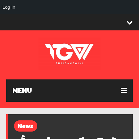
Log In
MENU
News