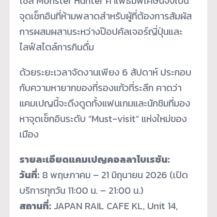
ไชส์ Monster Hunter คาเฟ่ธีมพิเศษนี้จึงเป็น
จุดเช็กอินที่ห้ามพลาดสำหรับผู้ที่ต้องการสัมผัส
การผสมผสานระหว่างป๊อปคัลเจอร์ญี่ปุ่นและ
ไลฟ์สไตล์การกินดื่ม
ด้วยระยะเวลาจัดงานเพียง 6 สัปดาห์ ประกอบ
กับความหายากของที่รองแก้วที่ระลึก คาดว่า
แคมเปญนี้จะดึงดูดทั้งแฟนเกมและนักชิมที่มอง
หาจุดเช็กอินระดับ “Must-visit” แห่งใหม่ของ
เมือง
รายละเอียดแคมเปญคอลลาโบเรชัน:
วันที่:
8 พฤษภาคม – 21 มิถุนายน 2026 (เปิด
บริการทุกวัน 11:00 น. – 21:00 น.)
สถานที่:
JAPAN RAIL CAFE KL, Unit 14,