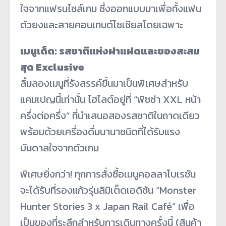
ใจจากแฟรนไชส์เกม ซึ่งออกแบบมาเพื่อทั้งแฟน
ตัวยงและสายคอนเทนต์โซเชียลโดยเฉพาะ
เมนูเด็ด: รสชาติแห่งฝาแฝดและของสะสม
สุด Exclusive
ลิ้มลองเมนูที่รังสรรค์ขึ้นมาเป็นพิเศษสำหรับ
แคมเปญนี้เท่านั้น ไฮไลต์อยู่ที่ “พิซซ่า XXL หน้า
ครึ่งต่อครึ่ง” ที่นำเสนอสองรสชาติในถาดเดียว
พร้อมด้วยเครื่องดื่มนานาชนิดที่ได้รับแรง
บันดาลใจจากตัวเกม
พิเศษยิ่งกว่า! ทุกการสั่งซื้อเมนูคอลลาโบเรชัน
จะได้รับที่รองแก้วรุ่นลิมิเต็ดเอดิชัน “Monster
Hunter Stories 3 x Japan Rail Café” เพื่อ
เป็นของที่ระลึกสำหรับการเดินทางครั้งนี้ (สินค้า