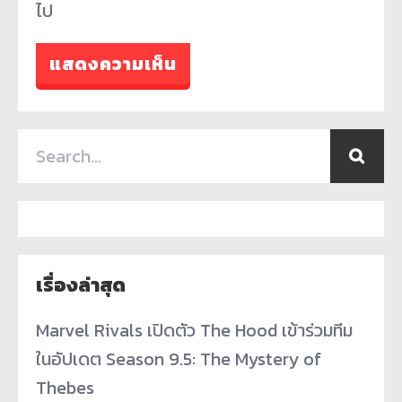
ไป
เรื่องล่าสุด
Marvel Rivals เปิดตัว The Hood เข้าร่วมทีม
ในอัปเดต Season 9.5: The Mystery of
Thebes