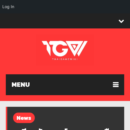
Log In
MENU
News