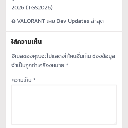
2026 (TGS2026)
VALORANT เผย Dev Updates ล่าสุด
ใส่ความเห็น
อีเมลของคุณจะไม่แสดงให้คนอื่นเห็น
ช่องข้อมูล
จำเป็นถูกทำเครื่องหมาย
*
ความเห็น
*