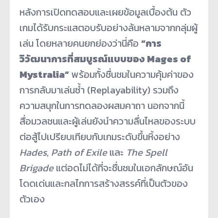
หลังการเปิดทดสอบและเผยข้อมูลเบื้องต้น ตัว
เกมได้รับกระแสตอบรับอย่างล้นหลามจากกลุ่มผู้
เล่น โดยหลายคนยกย่องว่านี่คือ
“การ
วิวัฒนาการที่สมบูรณ์แบบของ Mages of
Mystralia”
พร้อมทั้งชื่นชมในความคุ้มค่าของ
การกลับมาเล่นซ้ำ (Replayability) รวมถึง
ความสนุกในการทดลองผสมคาถา นอกจากนี้
สื่อมวลชนและผู้เล่นยังนำความลื่นไหลของระบบ
ต่อสู้ไปเปรียบเทียบกับเกมระดับขึ้นหิ้งอย่าง
Hades
,
Path of Exile
และ
The Spell
Brigade
แต่อดไม่ได้ที่จะชื่นชมในเอกลักษณ์อัน
โดดเด่นและกลไกการสร้างสรรค์ที่เป็นตัวของ
ตัวเอง