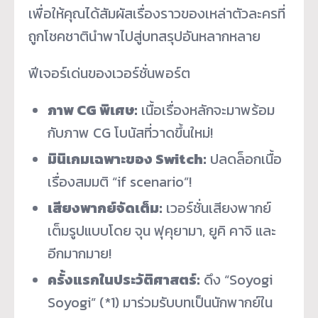
เพื่อให้คุณได้สัมผัสเรื่องราวของเหล่าตัวละครที่
ถูกโชคชาตินำพาไปสู่บทสรุปอันหลากหลาย
ฟีเจอร์เด่นของเวอร์ชั่นพอร์ต
ภาพ CG พิเศษ:
เนื้อเรื่องหลักจะมาพร้อม
กับภาพ CG โบนัสที่วาดขึ้นใหม่!
มินิเกมเฉพาะของ Switch:
ปลดล็อกเนื้อ
เรื่องสมมติ “if scenario”!
เสียงพากย์จัดเต็ม:
เวอร์ชั่นเสียงพากย์
เต็มรูปแบบโดย จุน ฟุคุยามา, ยูคิ คาจิ และ
อีกมากมาย!
ครั้งแรกในประวัติศาสตร์:
ดึง “Soyogi
Soyogi” (*1) มาร่วมรับบทเป็นนักพากย์ใน