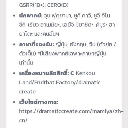
GSRR(18+), CERO(D)
นักพากย์:
จุน ฟุคุยามา, ยูคิ คาจิ, ชูจิ อิโน
ซึกิ, เรียว อาเมมิยะ, เอย์จิ มิยาชิตะ, คิมูระ ฮา
ยาโตะ และคนอื่นๆ
ภาษาที่รองรับ:
ญี่ปุ่น, อังกฤษ, จีน (ตัวย่อ /
ตัวเต็ม) *มีเสียงพากย์เฉพาะภาษาญี่ปุ่น
เท่านั้น
เครื่องหมายลิขสิทธิ์:
© Kenkou
Land/Fruitbat Factory/dramatic
create
เว็บไซต์ทางการ:
https://dramaticcreate.com/mamiya/zh-
cn/