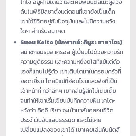
โทโจ อยู่ฝ่ายเดียว และเคยพบนัตสึเมะผู้ล่วง
ลับในพิธีมิสซาตั้งแต่ตอนที่เขายังเป็นเด็ก
เขาใช้ชีวิตอยู่กับปัจจุบันและไม่มีความหวัง
ใดๆ สำหรับอนาคต
Suou Keito (นักพากย์: คิมูระ ฮายาโตะ)
สมาชิกชมรมลาครอส ผู้เปี่ยมไปด้วยความรัก
ความยุติธรรม และความหยิ่งยโสที่แม้แต่ตัว
เองก็แทบไม่รู้ตัว เขาเติบโตมาในครอบครัวที่
ยอดเยี่ยม โดยมีแม่ที่อ่อนโยนและพ่อที่เป็น
เจ้าหน้าที่ ทว่าลึกๆ เขากลับรู้สึกไม่เติมเต็ม
จนทำให้เขาเริ่มเขียนบันทึกความฝัน เคโตะ
หวังว่า คิคุจิ เรียว จะเข้ามาสั่นคลอนชีวิต
ประจำวันอันแสนธรรมดาและไม่เคย
เปลี่ยนแปลงของเขาได้ เขาเคยเล่นกับนัตสึ