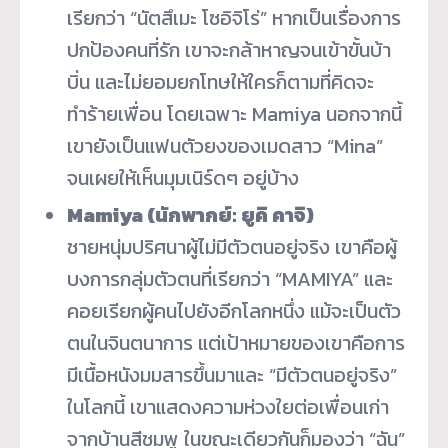
เรียกว่า “นัตสึเมะ โซอิจิโร่” หากเป็นเรื่องการ
ปกป้องคนที่รัก เขาจะกล้าหาญจนเข้าขั้นบ้า
บิ่น และไม่ยอมยกโทษให้ใครก็ตามที่คิดจะ
ทำร้ายเพื่อน โดยเฉพาะ Mamiya นอกจากนี้
เขายังเป็นแฟนตัวยงของเมดสาว “Mina”
จนเผยให้เห็นมุมเนิร์ดๆ อยู่บ้าง
Mamiya (นักพากย์: ยูคิ คาจิ)
ชายหนุ่มปริศนาผู้ไม่มีตัวตนอยู่จริง เขาคือผู้
บงการกลุ่มตัวตนที่เรียกว่า “MAMIYA” และ
คอยเรียกผู้คนไปยังอีกโลกหนึ่ง แม้จะเป็นตัว
ตนในจินตนาการ แต่เป้าหมายของเขาคือการ
มีเนื้อหนังมมสารขึ้นมาและ “มีตัวตนอยู่จริง”
ในโลกนี้ เขาแสดงความห่วงใยต่อเพื่อนเก่า
จากบ้านสีชมพู ในขณะเดียวกันก็มองว่า “ฉัน”