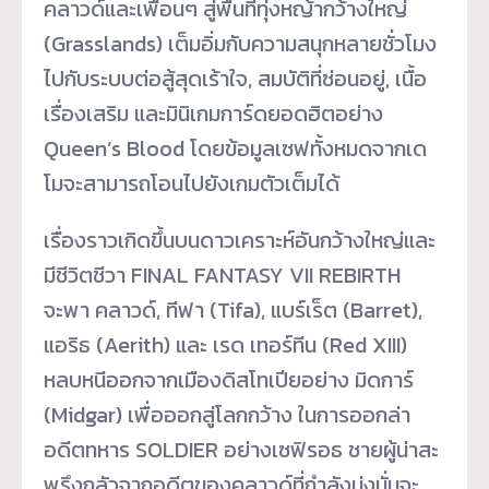
คลาวด์และเพื่อนๆ สู่พื้นที่ทุ่งหญ้ากว้างใหญ่
(Grasslands) เต็มอิ่มกับความสนุกหลายชั่วโมง
ไปกับระบบต่อสู้สุดเร้าใจ, สมบัติที่ซ่อนอยู่, เนื้อ
เรื่องเสริม และมินิเกมการ์ดยอดฮิตอย่าง
Queen’s Blood โดยข้อมูลเซฟทั้งหมดจากเด
โมจะสามารถโอนไปยังเกมตัวเต็มได้
เรื่องราวเกิดขึ้นบนดาวเคราะห์อันกว้างใหญ่และ
มีชีวิตชีวา FINAL FANTASY VII REBIRTH
จะพา คลาวด์, ทีฟา (Tifa), แบร์เร็ต (Barret),
แอริธ (Aerith) และ เรด เทอร์ทีน (Red XIII)
หลบหนีออกจากเมืองดิสโทเปียอย่าง มิดการ์
(Midgar) เพื่อออกสู่โลกกว้าง ในการออกล่า
อดีตทหาร SOLDIER อย่างเซฟิรอธ ชายผู้น่าสะ
พรึงกลัวจากอดีตของคลาวด์ที่กำลังมุ่งมั่นจะ