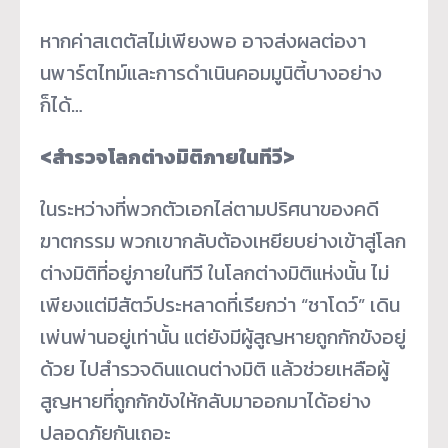
หากค่าสเตตัสไม่เพียงพอ อาจส่งผลต่องา
นพาร์ตไทม์และการดำเนินคอมมูนิตี้บางอย่าง
ก็ได้…
<สำรวจโลกต่างมิติภายในทีวี>
ในระหว่างที่พวกตัวเอกไล่ตามปริศนาของคดี
ฆาตกรรม พวกเขากลับต้องเหยียบย่างเข้าสู่โลก
ต่างมิติที่อยู่ภายในทีวี ในโลกต่างมิติแห่งนั้น ไม่
เพียงแต่มีสัตว์ประหลาดที่เรียกว่า “ชาโดว์” เดิน
เพ่นพ่านอยู่เท่านั้น แต่ยังมีผู้สูญหายถูกกักขังอยู่
ด้วย ไปสำรวจดินแดนต่างมิติ แล้วช่วยเหลือผู้
สูญหายที่ถูกกักขังให้กลับมาออกมาได้อย่าง
ปลอดภัยกันเถอะ