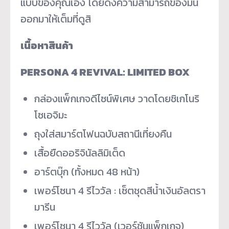
แบบของคุณเอง โดยดึงความสามารถของมัน
ออกมาให้เต็มที่ดูสิ
เนื้อหาสินค้า
PERSONA 4 REVIVAL: LIMITED BOX
กล่องแพ็กเกจดีไซน์พิเศษ วาดโดยชิเกโนริ
โซเอจิมะ
ถุงใส่สมาร์ตโฟนฉบับสถานีเที่ยงคืน
เสื้อยืดออริจินัลลิมิเต็ด
อาร์ตบุ๊ก (ทั้งหมด 48 หน้า)
เพอร์โซนา 4 รีไววัล : เซ็ตชุดสีน้ำเงินอัลตรา
มารีน
เพอร์โซนา 4 รีไววัล (เวอร์ชันแพ็กเกจ)