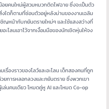
็กน้อยคนใหม่ผู้สวมหมวกติ
ดไฟฉาย ซึ่งจะเป็นตัว
่
งใดก็ตามที่ซ่อนตัวอยู่หลังม่
านของงานเฉลิม
ผชิญหน้
ากับภยันตรายใหม่ๆ และใช้แสงสว่างที่
ยอะโลนเอาไว้จากเงื้อมมือของนั
กเชิดหุ่นให้จง
มเรื่
องราวของโลว์และอะโลน เด็กสองคนที่ถูก
้
วยการหลอกลวงและภยันตราย ซึ่งพวกเขา
ดผู้เล่นคนเดียว โหมดคู่หู AI และโหมด Co-op