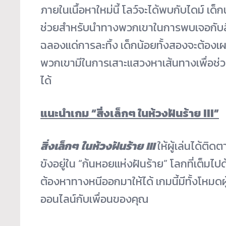
ภายในเนื้อหาใหม่นี้ โลว์จะได้พบกับไดม์ เด
ช่วยสำหรั
บนำทางพวกเขาในการพบเจอกับสิ
ฉลองแด่การละทิ้ง เด็กน้อยทั้งสองจะต้องเ
พวกเขามี
ในการเสาะแสวงหาเส้นทางเพื่อช่
ว
ได้
แนะนำเกม “สิ่งเล็กๆ ในห้วงฝันร้าย III”
สิ่งเล็กๆ ในห้วงฝันร้าย III
ให้ผู้เล่นได้ติดตา
ขังอยู่ใน “ก้นหอยแห่งฝันร้าย” โลกที่เต็มไปด
ต้องหาทางหนีออกมาให้
ได้ เกมนี้มีทั้งโหม
ออนไลน์กับเพื่อนของคุณ