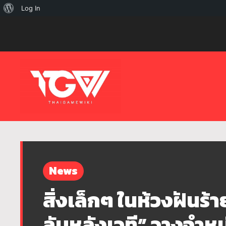
เกี่ยว
Log In
กับ
เวิร์ด
เพรส
News
สิ่งเล็กๆ ในห้วงฝันร้า
ลับหลังเวที” วางจำหน