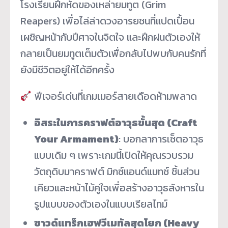
โรงเรียนฝึกหัดของเหล่ายมทูต (Grim
Reapers) เพื่อไล่ล่าดวงอารยชนที่แปดเปื้อน
เผชิญหน้ากับปีศาจในจิตใจ และฝึกฝนตัวเองให้
กลายเป็นยมทูตเต็มตัวเพื่อกลับไปพบกับคนรักที่
ยังมีชีวิตอยู่ให้ได้อีกครั้ง
ฟีเจอร์เด่นที่เกมเมอร์สายเดือดห้ามพลาด
อิสระในการคราฟต์อาวุธขั้นสุด (Craft
Your Armament)
: บอกลาการเซ็ตอาวุธ
แบบเดิม ๆ เพราะเกมนี้เปิดให้คุณรวบรวม
วัตถุดิบมาคราฟต์ มิกซ์แอนด์แมทช์ ชิ้นส่วน
เคียวและหน้าไม้คู่ใจเพื่อสร้างอาวุธสังหารใน
รูปแบบของตัวเองในแบบเรียลไทม์
ซาวด์แทร็กเฮฟวีเมทัลสุดโยก (Heavy