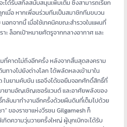
จะได้รับสกิลสนับสนุนเพิ่มเติม ซึ่งสามารถเรียก
ทุกเมื่อ หากเพื่อนร่วมทีมเป็นสมาชิกทีมขบวน
ย นอกจากนี้ เมื่อใช้เทคนิคขณะสำรวจในแผนที่
ราะ ล็อกเป้าหมายศัตรูจากกลางอากาศ และ
มที่คาดไม่ถึงอีกครั้ง หลังจากสิ้นสุดสงคราม
ออกเดินทางไปยังต่างโลก ได้พลัดหลงเข้ามาใน
ยามคับขัน เธอจึงได้ขอยืมจอกศักดิ์สิทธิ์ที่
อพยายามอัญเชิญเซอร์แวนต์ และอาศัยพลังของ
ธิ์กลับมาทำงานอีกครั้งด้วยผืนดินที่เต็มไปด้วย
ชา” ของราชาแห่งวีรชน Gilgamesh ก็
กิดความวุ่นวายครั้งใหญ่ ผู้บุกเบิกจะได้รับ