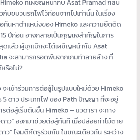
 Himeko ที่เผชิญหน้ากับ Asat Pramad กลับ
วกับขบวนรถไฟไว้ก่อนจากไปเท่านั้น ในเรื่อง
 เพื่อค้นหาตำแหน่งของ Himeko และความยึดติด
 15 ปีก่อน อาจกลายเป็นกุญแจสำคัญในการ
ดแล้ว ผู้บุกเบิกจะได้เผชิญหน้ากับ Asat
dia จะสามารถรอดพ้นจากเกมทำลายล้าง ที่
้หรือไม่?
ko จะเข้าร่วมการต่อสู้ในรูปแบบใหม่ด้วย Himeko
 5 ดาว ประเภทไฟ ของ Path ปัญญา ที่จะอยู่
ารต่อสู้เริ่มต้นขึ้น Himeko – นวดารา จะกาง
าว” ออกมาช่วยต่อสู้ทันที เมื่อปล่อยท่าไม้ตาย
งดาว” โจมตีศัตรูร่วมกัน ในขณะเดียวกัน ระหว่าง