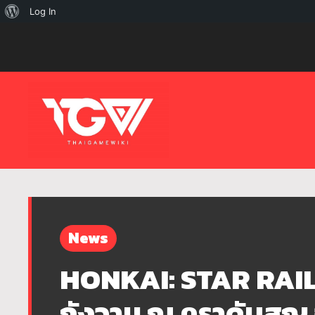
เกี่ยว
Log In
กับ
เวิร์ด
เพรส
News
HONKAI: STAR RAIL เ
กังวาน ณ คราดับสูญ จ