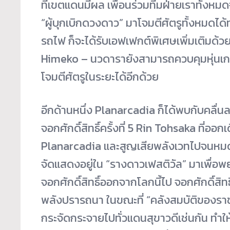
ที่เขตแดนมีผล เพื่อนร่วมทีมฝ่ายเราทั้งหมด
“ผู้บุกเบิกดวงดาว” มาโจมตีศัตรูทั้งหมดได้
รถไฟ ก็จะได้รับเอฟเฟกต์พิเศษเพิ่มเติมด้ว
Himeko – นวดารายังสามารถควบคุมหุ่นเก
โจมตีศัตรูในระยะได้อีกด้วย
อีกด้านหนึ่ง Planarcadia ก็ได้พบกับคลื่นล
จอกศักดิ์สิทธิ์ครั้งที่ 5 Rin Tohsaka ที่
Planarcadia และสูญเสียพลังเวทไปจนหมด ใน
จัดแสดงอยู่ใน “รางดาวเฟสติวัล” มาเพื่
จอกศักดิ์สิทธิ์ออกจากโลกนี้ไป จอกศักดิ์สิท
พลังปรารถนา ในขณะที่ “คลังสมบัติของรา
กระจัดกระจายไปทั่วแดนสุขาวดีเช่นกัน ทำให้เ