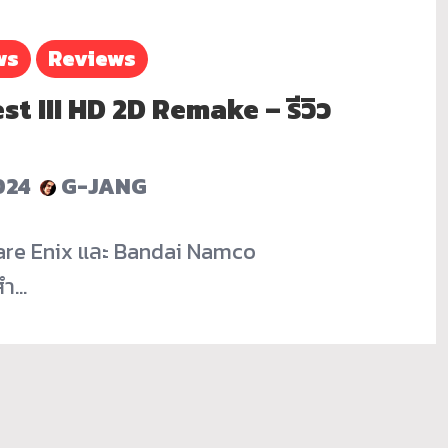
ws
Reviews
t III HD 2D Remake – รีวิว
024
G-JANG
re Enix และ Bandai Namco
สำ…