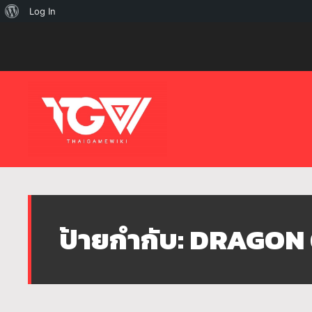
เกี่ยว
Log In
กับ
เวิร์ด
เพรส
ป้ายกำกับ:
DRAGON Q