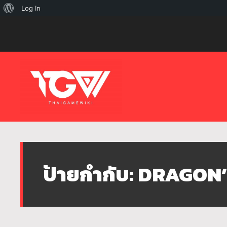
เกี่ยว
Log In
กับ
เวิร์ด
เพรส
ป้ายกำกับ:
DRAGON’