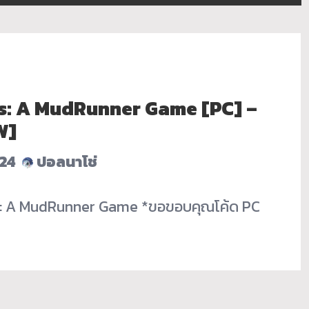
s: A MudRunner Game [PC] –
W]
24
ปอลนาโช่
ns: A MudRunner Game *ขอขอบคุณโค้ด PC