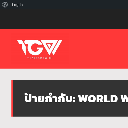
เกี่ยว
Log In
กับ
เวิร์ด
เพรส
ป้ายกำกับ:
WORLD W