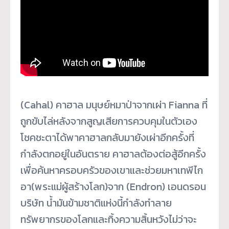
(Cahal) คาฮาล มนุษย์หมาป่าจากเผ่า Fianna ที่
ถูกขับไล่หลังจากสูญเสี
ยการควบคุมในตัวเอง
โชคชะตาได้พาคาฮาลกลับมายังเผ่
าอีกครั้งที่
กำลังตกอยู่ในอั
นตราย คาฮาลต้องต่อสู้อีกครั้ง
เพื่อค้
นหาครอบครัวของเขาและช่
วยมหาเทพีไก
อา(พระแม่ผู้สร้
างโลก)จาก (Endron) เอนดรอน
บริษัท น้ำมันข้ามชาติแห่งนี้กำลั
งทำลาย
ทรัพยากรของโลกและทิ้
งความสิ้นหวังไม่ว่าจะ