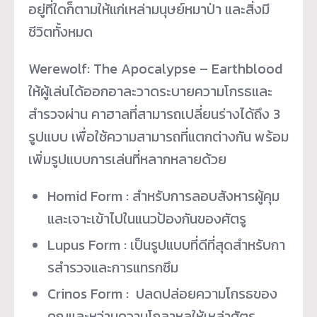
อยู่ที่
ใดก็ตามให้แก่เหล่ามนุษย์หมาป่า และสิ่งมี
ชีวิตทั้งหมด
Werewolf: The Apocalypse – Earthblood
ให้ผู้เล่นได้
ออกอาละวาดระบายความโกรธและ
สำรว
จผ่าน คาฮาลที่สามารถเปลี่ยนร่างได้ถึ
ง 3
รูปแบบ เพื่อใช้ความสามารถที่แตกต่างกั
น พร้อม
เพิ่มรูปแบบการเล่นที่
หลากหลายด้วย
Homid Form : สำหรับการลอบสังหารผู้คุ
ม
และเจาะเข้าไปในแนวป้องกั
นของศัตรู
Lupus Form : เป็นรูปแบบที่ดีที่สุดสำหรั
บกา
รสำรวจและการแทรกซึม
Crinos Form : ปลดปล่อยความโกรธของ
คุณและหว่
านความโกลาหลให้เหล่าศัตรู