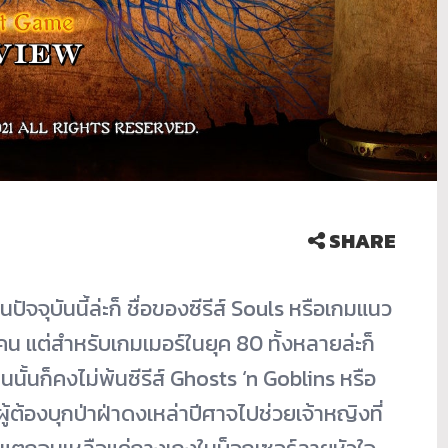
SHARE
ปัจจุบันนี้ล่ะก็ ชื่อของซีรีส์ Souls หรือเกมแนว
น แต่สำหรับเกมเมอร์ในยุค 80 ทั้งหลายล่ะก็
นนั้นก็คงไม่พ้นซีรีส์ Ghosts ‘n Goblins หรือ
 ผู้ต้องบุกป่าฝ่าดงเหล่าปีศาจไปช่วยเจ้าหญิงที่