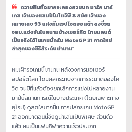
ความฝันที่อยากจะลองสวมบท มาร์ก มาร์
เกซ เจ้าของแชมป์โมโตจีพี 8 สมัย เจ้าของ
หมายเลข 93 แห่งทีมเรปโซลฮอนด้า ลงขี่รถ
จยย.แข่งขันในสนามช้างเซอร์กิต ไทยแลนด์
เป็นจริงได้ในเกมนี้ครับ MotoGP 21 ภาคใหม่
ล่าสุดของซีรีส์ระดับตำนาน”
ผมเฝ้ารอเกมนี้มานาน หลังวงการมอเตอร์
สปอร์ตโลก โดนผลกระทบจากการระบาดของโค
วิด จนปีที่แล้วต้องยกเลิกการแข่งไปหลายงาน
มาปีนี้สถานการณ์ในบางประเทศ (โดยเฉพาะทาง
ยุโรป) ดูสดใสมากขึ้น การปล่อยเกม MotoGP
21 ออกมาตอนนี้จึงดูน่าเล่นเป็นพิเศษ ส่วนตัว
แล้ว ผมเป็นแฟนกีฬาความเร็วประเภท