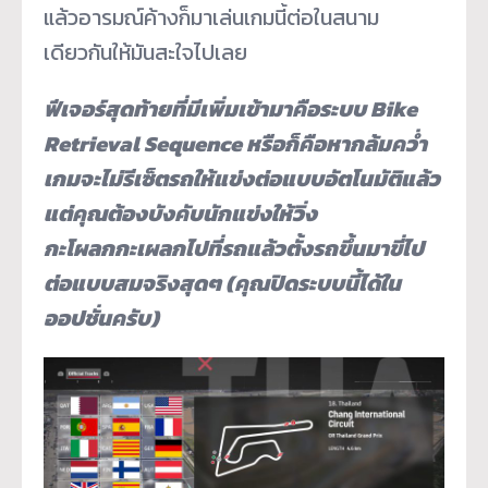
แล้วอารมณ์ค้างก็มาเล่นเกมนี้ต่อในสนาม
เดียวกันให้มันสะใจไปเลย
ฟีเจอร์สุดท้ายที่มีเพิ่มเข้ามาคือระบบ Bike
Retrieval Sequence หรือก็คือหากล้มคว่ำ
เกมจะไม่รีเซ็ตรถให้แข่งต่อแบบอัตโนมัติแล้ว
แต่คุณต้องบังคับนักแข่งให้วิ่ง
กะโผลกกะเผลกไปที่รถแล้วตั้งรถขึ้นมาขี่ไป
ต่อแบบสมจริงสุดๆ (คุณปิดระบบนี้ได้ใน
ออปชั่นครับ)