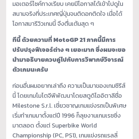
มอเตอร์ไซค์ทางเรียบ เคยมีโอกาสได้เข้าไปดูใน
สนามจริงที่ประเทศญี่ปุ่นจนติดอกติดใจ เมื่อได้
โอกาสมารีวิวเกมนี้ จึงตื่นเต้นสุด ๆ
ทีนี้ ด้วยความที่ MotoGP 21 ภาคนี้มีการ
ปรับปรุงฟีเจอร์ต่าง ๆ เยอะมาก ซึ่งผมจะขอ
นำมาอธิบายควบคู่ไปกับการวิพากษ์วิจารณ์
ตัวเกมนะครับ
ก่อนอื่นผมอยากเล่าถึง ความเป็นมาของเกมซีรีส์
นี้ โดยเกมโมโตจีพีพัฒนาโดยสตูดิโออิตาลีชื่อ
Milestone S.r.l. เชี่ยวชาญเกมแข่งรถเป็นพิเศษ
เริ่มทำเกมมาตั้งแต่ปี 1996 ก็ลุยงานเกมเรซซิ่ง
มาตลอด ตั้งแต่ Superbike World
Championship (PC, PS1), เกมแข่งรถแรลลี่