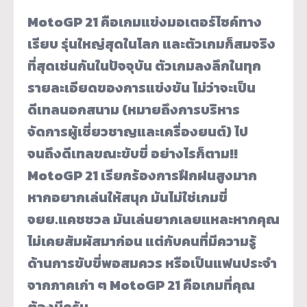
MotoGP 21 คือเกมแข่งมอเตอร์ไซค์ทาง
เรียบ รุ่นใหญ่สุดในโลก และตัวเกมก็สมจริง
ที่สุดเช่นกันในปัจจุบัน ตัวเกมลงลึกในทุก
รายละเอียดของการแข่งขัน ไม่ว่าจะเป็น
ดีเทลนอกสนาม (หมายถึงการบริหาร
จัดการผู้เชี่ยวชาญและเครื่องยนต์) ไป
จนถึงดีเทลขณะขับขี่ อย่างไรก็ตาม!!
MotoGP 21 เรียกร้องการฝึกฝนสูงมาก
หากอยากเล่นให้สนุก มันไม่ใช่เกมขี่
จยย.แคชชวล มันเล่นยากเลยแหละหากคุณ
ไม่เคยสัมผัสมาก่อน แต่กับคนที่มีความรู้
ด้านการขับขี่พอสมควร หรือเป็นแฟนประจำ
จากภาคเก่า ๆ MotoGP 21 คือเกมที่คุณ