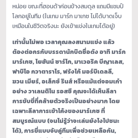
หน่อย ขณะที่ฮอนด้าค่อนข้างสมดุล แถมมีแชมป์
โลกอยู่ในทีม (ในเกม มาร์ก มาเกซ ไม่ได้บาดเจ็บ
เหมือนในชีวิตจริงนะ ยังเข้าแข่งในเกมได้อยู่)
เท่านั้นไม่พอ เวลาคุณลงสนามแข่ง แล้ว
ต้องต่อกรกับบรรดานักบิดชื่อดัง อาทิ มาร์ก
มาร์เกซ, โยฮันน์ ซาร์โก, มาเวอริค บีญาเลส,
ฟาบิโอ กวาตาราโร, ฟรังโก้ มอร์บิเดลลี,
ฆวน เมียร์, อเล็กซ์ รินส์ หรือแม้แต่จอมเก๋า
อย่าง วาเลนติโน รอสซี คุณจะได้เห็นลีลา
การขับขี่ที่คล้ายตัวจริงเป็นอย่างมาก โดย
เฉพาะลีลาการเข้าโค้งของมาร์เกซ ที่
สมบูรณ์แบบ (จนไม่รู้ว่าจะเล่นยังไงไปชนะ
ได้), การขี่แบบจับคู่ทีมเพื่อช่วยเหลือกัน,