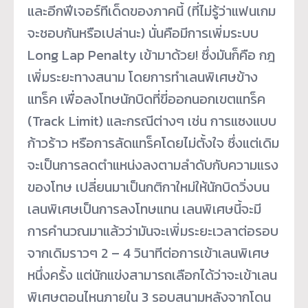
และอีกฟีเจอร์ทีเด็ดของภาคนี้ (ที่ไม่รู้ว่าแฟนเกม
จะชอบกันหรือเปล่านะ) นั่นคือมีการเพิ่มระบบ
Long Lap Penalty เข้ามาด้วย! ซึ่งมันก็คือ กฎ
เพิ่มระยะทางสนาม โดยการทำเลนพิเศษข้าง
แทร็ค เพื่อลงโทษนักบิดที่ขี่ออกนอกเขตแทร็ค
(Track Limit) และกรณีต่างๆ เช่น การแซงแบบ
ก้าวร้าว หรือการลัดแทร็คโดยไม่ตั้งใจ ซึ่งแต่เดิม
จะเป็นการลดตำแหน่งลงตามลำดับกับความแรง
ของโทษ เปลี่ยนมาเป็นกติกาใหม่ให้นักบิดวิ่งบน
เลนพิเศษเป็นการลงโทษแทน เลนพิเศษนี้จะมี
การคำนวณมาแล้วว่ามันจะเพิ่มระยะเวลาต่อรอบ
จากเดิมราวๆ 2 – 4 วินาทีต่อการเข้าเลนพิเศษ
หนึ่งครั้ง แต่นักแข่งสามารถเลือกได้ว่าจะเข้าเลน
พิเศษตอนไหนภายใน 3 รอบสนามหลังจากโดน