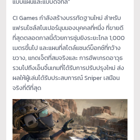
แบบแผ่นและแบบดิจิทัล”
CI Games กำลังสร้างบรรทัดฐานใหม่ สำหรับ
แฟรนไชส์สไนเปอร์มุมมองบุคคลที่หนึ่ง ที่ขายดี
ที่สุดตลอดกาลนี้ด้วยการซุ่มยิงระยะไกล 1,000
เมตรขึ้นไป และแผนที่สไตล์แซนด์บ็อกซ์ที่กว้าง
ขวาง, แกดเจ็ตที่สมจริงและ การอัพเกรดอาวุธ
รวมไปถึงเอ็นจิ้นเกมที่ได้รับการปรับปรุงใหม่ ส่ง
ผลให้ผู้เล่นได้รับประสบการณ์ Sniper เสมือน
จริงที่ดีที่สุด