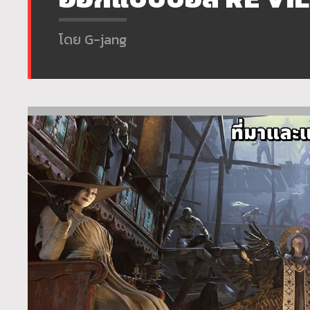
โดย G-jang