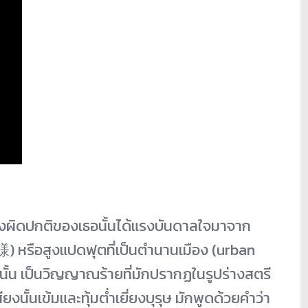
สูงผิดปกติของเธอนั้นได้แรงบันดาลใจมาจาก
尺様) หรือสูงแปดฟุตที่เป็นตำนานเมือง (urban
มะนั้น เป็นวิญญาณร้ายที่มักปรากฏในรูปร่างสตรี
งนั้นเข้มและทุ้มต่ำเยี่ยงบุรุษ มักพูดด้วยคำว่า