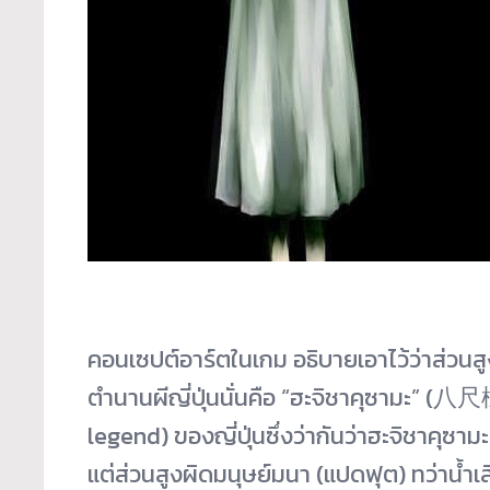
คอนเซปต์อาร์ตในเกม อธิบายเอาไว้ว่าส่วน
ตำนานผีญี่ปุ่นนั่นคือ “ฮะจิชาคุซามะ” (八
legend) ของญี่ปุ่นซึ่งว่ากันว่าฮะจิชาคุซา
แต่ส่วนสูงผิดมนุษย์มนา (แปดฟุต) ทว่าน้ำเสีย