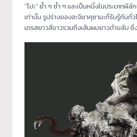
“โปะ” ย้ำ ๆ ซ้ำ ๆ และเป็นหนึ่งในประเภทผีลักซ
เท่านั้น รูปร่างของฮะจิชาคุซามะที่รับรู้ก
เดรสยาวสีขาวรวมถึงเส้นผมยาวดำขลับ ซึ่ง