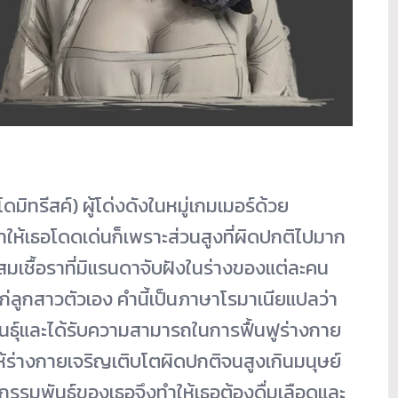
ดมิทรีสค์) ผู้โด่งดังในหมู่เกมเมอร์ด้วย
ทำให้เธอโดดเด่นก็เพราะส่วนสูงที่ผิดปกติไปมาก
ผสมเชื้อราที่มิแรนดาจับฝังในร่างของแต่ละคน
แก่ลูกสาวตัวเอง คำนี้เป็นภาษาโรมาเนียแปลว่า
นธุ์และได้รับความสามารถในการฟื้นฟูร่างกาย
ห้ร่างกายเจริญเติบโตผิดปกติจนสูงเกินมนุษย์
งกรรมพันธุ์ของเธอจึงทำให้เธอต้องดื่มเลือดและ