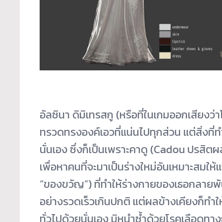
อัลซินา ดิมิเทรสกู (หรือที่ในเกมออกเสียงว่าโ
ทรวดทรงองค์เอวที่แน่นไปทุกส่วน แต่สิ่งที่
นั่นเอง ซึ่งก็เป็นเพราะคาดู (Cadou ปรสิต
เพื่อหาคนที่จะมาเป็นร่างใหม่อันเหมาะสมให้
“ของขวัญ”) ที่ทำให้ร่างกายของเธอกลายพั
อย่างรวดเร็วเกินปกติ แต่ผลข้างเคียงก็ทำใ
ทั่วไปด้วยนั่นเอง มิหนำซ้ำด้วยโรคเลือดทา