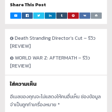
Share This Post
Death Stranding Director’s Cut – รีวิว
[REVIEW]
WORLD WAR Z: AFTERMATH – รีวิว
[REVIEW]
ใส่ความเห็น
อีเมลของคุณจะไม่แสดงให้คนอื่นเห็น
ช่องข้อมูล
จำเป็นถูกทำเครื่องหมาย
*