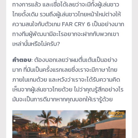
ทางการแล้ว และเชื่อได้เลยว่าจะมีทั้งผู้เล่นชาว
ไทยดั้งเดิม รวมถึงผู้เล่นชาวไทยหน้าใหม่ต่างให้
ความสนใจกับตัวเกม FAR CRY 6 เป็นอย่างมาก
ทางทีมผู้พัฒนามีอะไรอยากจะฝากกับพวกเขา
เหล่านั้นหรือไม่ครับ?
คำตอบ
: ต้องบอกเลยว่าผมตื่นเต้นเป็นอย่าง
มาก ที่มันเป็นครั้งแรกเลยซึ่งเราจะมีภาษาไทย
ภายในเกมด้วย และหวังว่าเราจะได้รับความคิด
เห็นจากผู้เล่นชาวไทยด้วย ไม่ว่าคุณรู้สึกอย่างไร
มันจะเป็นการดีมากหากคุณบอกให้เรารู้ด้วย