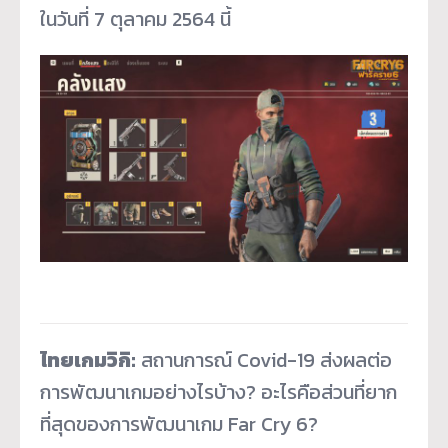
ในวันที่ 7 ตุลาคม 2564 นี้
ไทยเกมวิกิ:
สถานการณ์ Covid-19 ส่งผลต่อ
การพัฒนาเกมอย่างไรบ้าง? อะไรคือส่วนที่ยาก
ที่สุดของการพัฒนาเกม Far Cry 6?