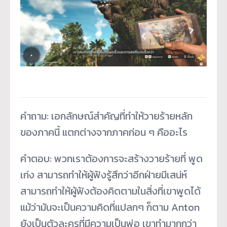
คำถาม: เอกลักษณ์สำคัญที่ทำให้วายร้ายหลัก
ของภาคนี้ แตกต่างจากภาคก่อน ๆ คืออะไร
คำตอบ: พวกเราต้องการจะสร้างวายร้ายที่ พูด
เก่ง สามารถทำให้ผู้ฟังรู้สึกว่าอีกฝ่ายมีเสน่ห์
สามารถทำให้ผู้ฟังต้องคิดตามในสิ่งที่เขาพูดได้
แม้ว่ามันจะเป็นความคิดที่แปลกๆ ก็ตาม Anton
ยังเป็นตัวละครที่มีความเป็นพ่อ เขาทำมากกว่า