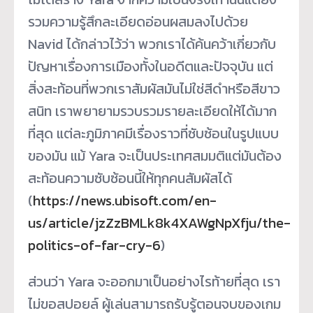
รวมความรู้สึกละเอียดอ่อนผสมลงไปด้วย
Navid ได้กล่าวไว้ว่า พวกเราได้ค้นคว้าเกี่ยวกับ
ปัญหาเรื่องการเมืองทั้งในอดีตและปัจจุบัน แต่
สิ่งสะท้อนที่พวกเราสัมผัสมันไม่ใช่สีดำหรือสีขาว
สนิท เราพยายามรวบรวมรายละเอียดให้ได้มาก
ที่สุด แต่ละภูมิภาคมีเรื่องราวที่ซับซ้อนในรูปแบบ
ของมัน แม้ Yara จะเป็นประเทศสมมติแต่มันต้อง
สะท้อนความซับซ้อนนี้ให้ทุกคนสัมผัสได้
(
https://news.ubisoft.com/en-
us/article/jzZzBMLk8k4XAWgNpXfju/the-
politics-of-far-cry-6
)
ส่วนว่า Yara จะออกมาเป็นอย่างไรท้ายที่สุด เรา
ไม่ขอสปอยล์ ผู้เล่นสามารถรับรู้ตอนจบของเกม