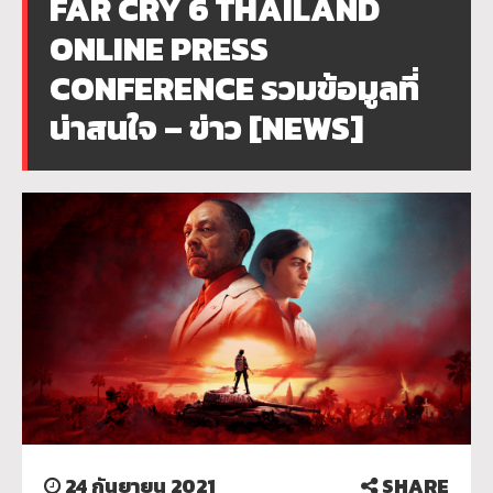
FAR CRY 6 THAILAND
ONLINE PRESS
CONFERENCE รวมข้อมูลที่
น่าสนใจ – ข่าว [NEWS]
24 กันยายน 2021
SHARE