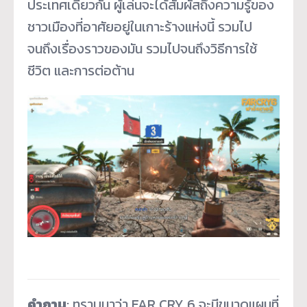
ประเทศเดียวกัน ผู้เล่นจะได้สัมผัสถึงความรู้ของ
ชาวเมืองที่อาศัยอยู่ในเกาะร้างแห่งนี้ รวมไป
จนถึงเรื่องราวของมัน รวมไปจนถึงวิธีการใช้
ชีวิต และการต่อต้าน
คำถาม
: ทราบมาว่า FAR CRY 6 จะมีขนาดแผนที่