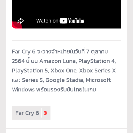
Far Cry 6 จะวางจำหน่ายในวันที่ 7 ตุลาคม
2564 นี้ บน Amazon Luna, PlayStation 4,
PlayStation 5, Xbox One, Xbox Series X
และ Series S, Google Stadia, Microsoft
Windows พร้อมรองรับซับไทยในเกม
Far Cry 6
3