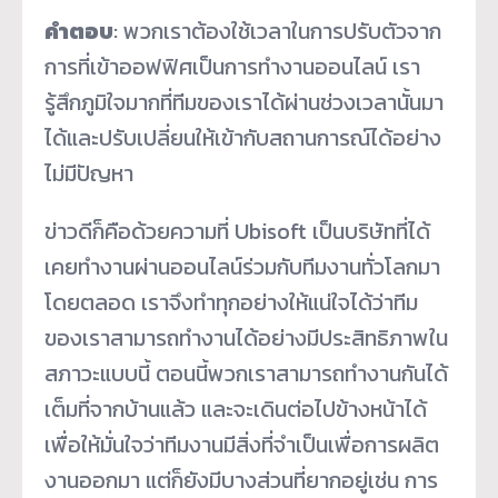
คำตอบ
: พวกเราต้องใช้เวลาในการปรับตัวจาก
การที่เข้าออฟฟิศเป็นการทำงานออนไลน์ เรา
รู้สึกภูมิใจมากที่ทีมของเราได้ผ่านช่วงเวลานั้นมา
ได้และปรับเปลี่ยนให้เข้ากับสถานการณ์ได้อย่าง
ไม่มีปัญหา
ข่าวดีก็คือด้วยความที่ Ubisoft เป็นบริษัทที่ได้
เคยทำงานผ่านออนไลน์ร่วมกับทีมงานทั่วโลกมา
โดยตลอด เราจึงทำทุกอย่างให้แน่ใจได้ว่าทีม
ของเราสามารถทำงานได้อย่างมีประสิทธิภาพใน
สภาวะแบบนี้ ตอนนี้พวกเราสามารถทำงานกันได้
เต็มที่จากบ้านแล้ว และจะเดินต่อไปข้างหน้าได้
เพื่อให้มั่นใจว่าทีมงานมีสิ่งที่จำเป็นเพื่อการผลิต
งานออกมา แต่ก็ยังมีบางส่วนที่ยากอยู่เช่น การ