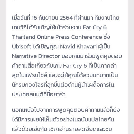
เมื่อวันที่ 16 กันยายน 2564 ที่ผ่านมา ทีมงานไทย
เกมวิกิได้รับเชิญให้เข้าร่วมงาน Far Cry 6
Thailand Online Press Conference ซึ่ง
Ubisoft ได้เชิญคุณ Navid Khavari ผู้เป็น
Narrative Director ของเกมมาร่วมพูดคุยตอบ
คำถามสื่อเกี่ยวกับเกม Far Cry 6 ที่เป็นภาคล่า
สุดในแฟรนไชส์ และจะให้คุณได้สวมบทบาทเป็น
นักรบกองโจรที่ลุกขึ้นต่อต้านผู้นำเผด็จการใน
ประเทศสมมติที่ชื่อยาร่า
นอกเหนือไปจากการพูดคุยตอบคำถามแล้วก็ยัง
ได้มีการเผยให้เห็นตัวอย่างในฉบับแปลไทยกัน
แล้วด้วยเช่นกัน เชิญอ่านรายละเอียดและชม