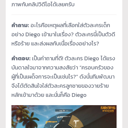
ภาพกับคลิปวิดีโอได้เลยครับ
คำถาม:
อะไรคือเหตุผลที่เลือกใส่ตัวละครเด็ก
อย่าง Diego เข้ามาในเรื่อง? ตัวละครนี้เป็นตัวดี
หรือร้าย และส่งผลกับเนื้อเรื่องอย่างไร?
คำตอบ:
เป็นคำถามที่ดี! ตัวละคร Diego ได้แรง
บันดาลใจมาจากความสงสัยว่า “ครอบครัวของ
ผู้ที่เป็นเผด็จการจะเป็นเช่นไร?” ดังนั้นทีมพัฒนา
จึงได้ตัดสินใจใส่ตัวละครลูกชายของวายร้าย
หลักเข้ามาด้วย และนั่นก็คือ Diego