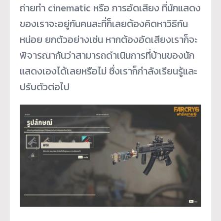
ถ่ายทำ cinematic หรือ การอัดเสียง ที่นักแสดง
ของเราจะอยู่กันคนละที่ก็เลยต้องคิดหาวิธีกัน
หน่อย ยกตัวอย่างเช่น หากต้องอัดเสียงเราก็จะ
พิจารณากันว่าสามารถดำเนินการที่บ้านของนัก
แสดงเองได้เลยหรือไม่ ซึ่งเราก็กำลังเรียนรู้และ
ปรับตัวต่อไป