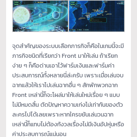
จุดสำคัญของระบบเลือกภารกิจก็คือในเกมนี้จะมี
ภารกิจชนิดที่เรียกว่า Front มาให้เล่น ถ้าเรียก
ง่าย ๆ ก็คือด่านเอาไว้ฟาร์มเงินและฟาร์มค่า
ประสบการณ์ทั้งหลายนี่ล่ะครับ เพราะเมื่อเล่นจบ
ฉากแล้วให้เราไปเล่นฉากอื่น ๆ สักพักพวกฉาก
Front เหล่านี้ก็จะโผล่มาให้เล่นใหม่เรื่อย ๆ แบบ
ไม่มีหมดสิ้น ตัดปัญหาความเก่งไม่เท่ากันของตัว
ละครไปได้เลยเพราะหากใครขยันเล่นวนฉาก
เหล่านี้ก็แทบไม่ต้องกังวลเรื่องไม่มีเงินอัปหุ่นหรือ
ค่าประสบการณ์แน่นอน