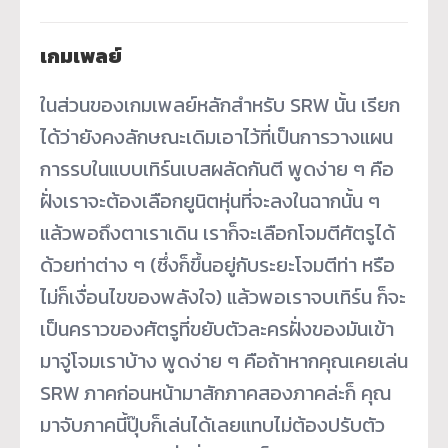
เกมเพลย์
ในส่วนของเกมเพลย์หลักสำหรับ SRW นั้น เรียก
ได้ว่ายังคงลักษณะเดิมเอาไว้ที่เป็นการวางแผน
การรบในแบบเทิร์นเบสผลัดกันตี พูดง่าย ๆ คือ
ฝั่งเราจะต้องเลือกยูนิตหุ่นที่จะลงในฉากนั้น ๆ
แล้วพอถึงตาเราเดิน เราก็จะเลือกโจมตีศัตรูได้
ด้วยท่าต่าง ๆ (ซึ่งก็ขึ้นอยู่กับระยะโจมตีท่า หรือ
ไม่ก็เงื่อนไขของพลังใจ) แล้วพอเราจบเทิร์น ก็จะ
เป็นคราวของศัตรูที่ขยับตัวละครฝั่งของมันเข้า
มาจู่โจมเราบ้าง พูดง่าย ๆ คือถ้าหากคุณเคยเล่น
SRW ภาคก่อนหน้ามาสักภาคสองภาคล่ะก็ คุณ
มาจับภาคนี้ปุ๊บก็เล่นได้เลยแทบไม่ต้องปรับตัว