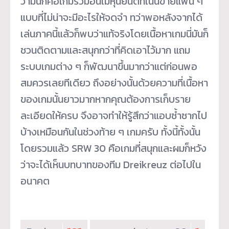
ว่ามันก็คือเกมรวมอนิเมหุ่นยนต์ที่เน้นขายแฟน ๆ
แบบที่ไม่น่าจะมีอะไรให้จดจำ ทว่าพอหลังจากได้
เล่นภาคนี้แล้วก็พบว่าแท้จริงโดยเนื้อหาเกมนี่มันก็
ชวนติดตามและสนุกกว่าที่คิดเอาไว้มาก แถม
ระบบเกมต่าง ๆ ก็พัฒนาขึ้นมากว่าแต่ก่อนพอ
สมควรเลยทีเดียว ถึงอย่างนั้นด้วยความที่เนื้อหา
ของเกมนั้นยาวมากหากคุณต้องการเก็บราย
ละเอียดให้ครบ จึงอาจทำให้รู้สึกว่าแอบซ้ำซากไป
บ้างเหมือนกันในช่วงท้าย ๆ เกมครับ ทั้งนี้ทั้งนั้น
โดยรวมแล้ว SRW 30 คือเกมที่สนุกและผมก็หวัง
ว่าจะได้เห็นบทบาทของทีม Dreikreuz ต่อไปใน
อนาคต