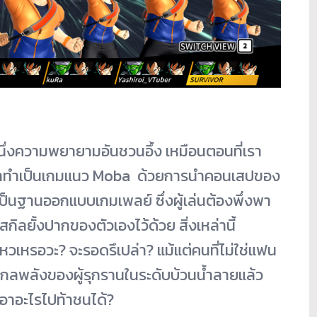
งความพยายามอันชวนอึ้ง เหมือนตอนที่เรา
s มาทำเป็นเกมแนว Moba ด้วยการนำคอนเสปของ
เป็นฐานออกแบบเกมเพลย์ ซึ่งผู้เล่นต้องพึ่งพา
ลยั้งปากของตัวเองไว้ด้วย สิ่งเหล่านี้
เหรอวะ? จะรอดรึเปล่า? แม้แต่คนที่ไม่ใช่แฟน
้วยสเกลพลังของผู้รุกรานในระดับบ้วนน้ำลายแล้ว
เอาอะไรไปท้าชนได้?