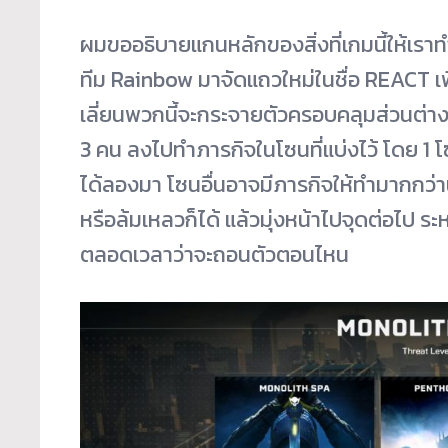
ผมขออธิบายแกนหลักของสิ่งที่เกมนี้ให้เรา
ทีม Rainbow มาจัดแถวใหม่ในชื่อ REACT เ
เลี่ยนพวกนี้จะกระจายตัวครอบคลุมส่วนต่าง ๆ
3 คน ลงไปทำภารกิจในโซนที่แบ่งไว้ โดย 1 โซ
ได้ลองมา โซนอื่นอาจมีภารกิจให้ทำมากกว่านี
หรือล้มเหลวก็ได้ แล้วมุ่งหน้าไปจุดต่อไป ร
ตลอดเวลาว่าจะถอนตัวตอนไหน