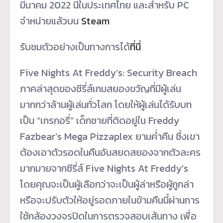
มีนาคม 2022 นี้ในประเทศไทย และสำหรับ PC
จำหน่ายแล้วบน
Steam
รับชมตัวอย่างเป็นทางการได้
ที่
นี่
Five Nights At Freddy’s: Security Breach
ภาคล่าสุดของซีรี่ส์เกมสยองขวั
ญที่มีผู้เล่น
มากกว่าล้านผู้เล่
นทั่วโลก โดยให้ผู้เล่นได้รับบท
เป็น “เกรกอรี่” เด็กชายที่ติดอยู่ใน Freddy
Fazbear’s Mega Pizzaplex ยามค่ำคืน ซึ่งเขา
ต้องเอาตัวรอดในคืนอั
นสยดสยองจากตัวละคร
มากมายจากซี
รี่ส์ Five Nights At Freddy’s
โดยคุณจะเป็นผู้เลือกว่าจะเป็
นผู้ล่าหรือผู้ถูกล่า
หรือจะปรับตัวให้อยู่รอดภายในข้
ามคืนนี้ผ่านการ
ใช้กล้องวงจรปิ
ดในการตรวจสอบเส้นทาง เพื่อ