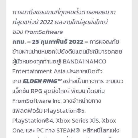
การมาถึงของเกมที่ทุกคนตั้
งตารอคอยมาก
ที่สุดแห่งปี
2022
ผลงานใหม่สุดยิ่งใหญ่
ของ
FromSoftware
กทม.
– 25
กุมภาพันธ์
2022 –
การผจญภัย
ข้ามผ่านม่านหมอกไปยั
งดินแดนมัชฌิมารอคอย
ผู้มั
วหมองทุกท่านอยู่! BANDAI NAMCO
Entertainment Asia ประกาศเปิดตัว
เกม
ELDEN RING™
อย่างเป็นทางการ เกมแนว
แอ็กชัน RPG สุดยิ่งใหญ่ พัฒนาโดยทีม
FromSoftware Inc. วางจำหน่ายทาง
แพลตฟอร์ม PlayStation
®
5,
PlayStation
®
4, Xbox Series X|S, Xbox
One, และ PC ทาง STEAM
®
หลีกหนีโลกแห่ง