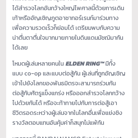
ได้สำรวจโลกอันกว้
างใหญ่ไพศาลนี้ด้วยการเดิน
เท้
าหรืออัญเชิญภูตอาชาทอร์เรนท์
มาร่วมทาง
เพื่อความรวดเร็วก็ย่
อมได้ เตรียมพบกับความ
น่าตื่นตาตื่
นใจมากมายภายในดินแดนมัชฌิมากั
น
ได้เลย
โหมดผู้เล่นหลายคนใน
ELDEN RING
™
มีทั้ง
แบบ co-op และแบบต่อสู้กัน ผู้เล่นที่ถูกอัญเชิญ
เข้าไปยั
งโลกของพันธมิตรจะสามารถร่วมกั
น
ต่อสู้กับศัตรูแข็งแกร่ง หรือออกสำรวจโลกกว้าง
ไปด้วยกั
นได้ หรือจะท้าทายไปกับการต่อสู้
เอา
ชีวิตรอดระหว่างผู้เล่
นจากในโลกอื่นเพื่อแย่งชิง
รางวั
ลตอบแทนอันคุ้มค่าก็สนุกไม่แพ้
กัน