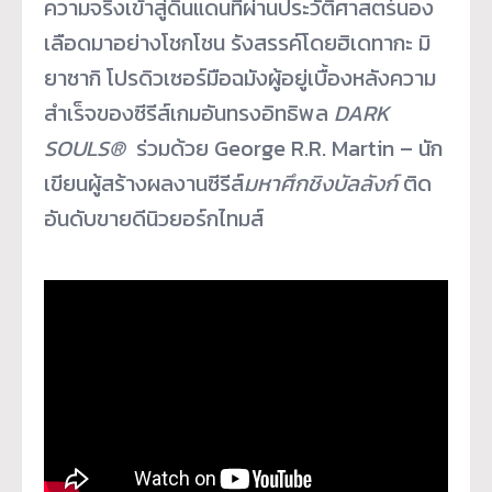
ความจริงเข้าสู่
ดินแดนที่ผ่านประวัติศาสตร์
นอง
เลือดมาอย่างโชกโชน รังสรรค์โดยฮิเดทากะ มิ
ยาซากิ โปรดิวเซอร์มือฉมังผู้อยู่เบื้
องหลังความ
สำเร็จของซีรีส์เกมอั
นทรงอิทธิพล
DARK
SOULS
®
ร่วมด้วย George R.R. Martin – นัก
เขียนผู้สร้างผลงานซีรีส์
มหา
ศึกชิงบัลลังก์
ติด
อันดับขายดีนิวยอร์กไทมส์