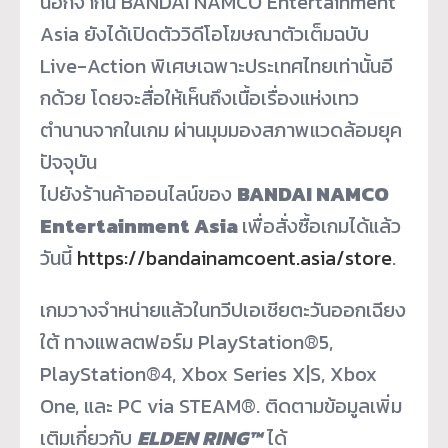
นอกจากนี้ BANDAI NAMCO Entertainment
Asia ยังได้เปิดตัววิดีโอโฆษณาตัวเต็
มฉบับ
Live-Action พิเศษเฉพาะประเทศไทยเท่านั้นอี
กด้วย โดยจะสื่อให้เห็นถึงเนื้อเรื่
องแห่งเทว
ตำนานจากในเกม ผ่านมุมมองสภาพแวดล้อมยุค
ปัจจุ
บัน
ไปยังร้านค้าออนไลน์ของ
BANDAI NAMCO
Entertainment Asia
เพื่อสั่งซื้อเกมได้แล้ว
วันนี้
https://bandainamcoent.asia/
store
.
เกมวางจำหน่ายแล้วในทวีปเอเชี
ยตะวันออกเฉียง
ใต้ ทางแพลตฟอร์ม PlayStation
®
5,
PlayStation
®
4, Xbox Series X|S, Xbox
One, และ PC via STEAM
®
. ติดตามข้อมูลเพิ่ม
เติมเกี่ยวกับ
ELDEN RING™
ได้