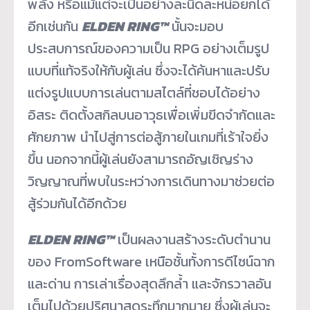
พลัง หรือแม้แต่จะเป็นอย่างละนิ
ดละหน่อยก็ได้
อีกเช่นกัน
ELDEN RING™
นั้นจะมอบ
ประสบการณ์ของความเป็น RPG อย่างเต็มรูป
แบบที่แท้จริงให้กั
บผู้เล่น ซึ่งจะได้ค้นหาและปรับ
แต่งรู
ปแบบการเล่นตามสไตล์ที่ชอบได้
อย่าง
อิสระ ติดตั้งสกิลบนอาวุธเพื่อเพิ่มขี
ดจำกัดและ
ศักยภาพ นำไปสู่การต่อสู้ภายในเกมที่เร้
าใจยิ่ง
ขึ้น นอกจากนี้ผู้เล่นยังสามารถอั
ญเชิญร่าง
วิญญาณที่พบในระหว่
างการเดินทางมาช่วยต่อ
สู้ร่วมกั
นได้อีกด้วย
ELDEN RING™
เป็นผลงานสร้างระดับตำนาน
ของ FromSoftware เหนือชั้นทั้งการดีไซน์ฉาก
และด่
าน การเล่าเรื่องสุดลึกล้ำ และจักรวาลอัน
เต็มไปด้วยปริ
ศนาสุดระทึกมากมาย ซึ่งผู้เล่นจะ