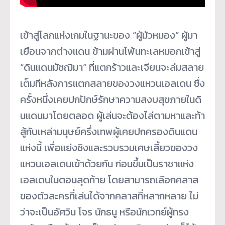
เข้าสู่โลกแห่งเกมในฐานะของ “ผู้มัวหมอง” ผู้มา
เยือนจากต่างแดน ข้ามผ่านโพ้นทะเลหมอกเข้าสู่
“ดินแดนมัชฌิมา” ที่แตกร้าวและเจียนจะล่มสลาย
เต็
มทีหลั
งการแตกสลายของวงแหวนเอลเดน ซึ่ง
ครั้งหนึ่งเคยปกปักษ์รั
กษาความสงบสุขภายในดิ
นแดนมาโดยตลอด ผู้เล่นจะต้องไล่ตามหาและท้า
สู้
กับเหล่ามนุษย์ครึ่งเทพผู้
เคยปกครองดินแดน
แห่งนี้ เพื่อแย่งชิงและรวบรวมเศษเสี้
ยวของวง
แหวนเอลเดนเข้าด้วยกัน ก่อนขึ้นเป็นราชาแห่
ง
เอลเดนในตอนสุดท้าย โดยสามารถเลือกคลาส
ของตัวละครที่
เล่นได้จากคลาสที่หลากหลาย ไม่
ว่าจะเป็นอัศวิน โจร นักธนู หรือนักเวทย์ผู้ทรง